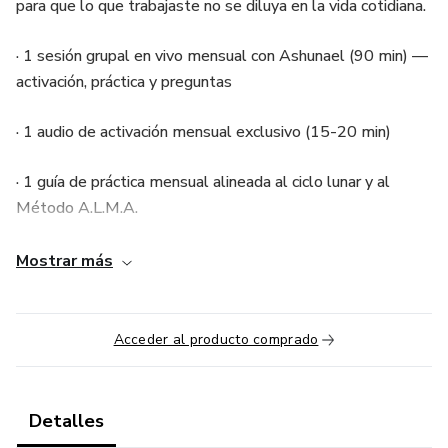
para que lo que trabajaste no se diluya en la vida cotidiana.
· 1 sesión grupal en vivo mensual con Ashunael (90 min) —
activación, práctica y preguntas
· 1 audio de activación mensual exclusivo (15-20 min)
· 1 guía de práctica mensual alineada al ciclo lunar y al
Método A.L.M.A.
· Acceso a la comunidad bidireccional privada (Telegram o
Mostrar más
Circle.so)
· Archivo de todas las sesiones y materiales anteriores
Acceder al producto comprado
· Descuento del 15% en productos y programas futuros de
Ashunael
Detalles