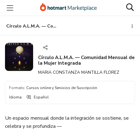
Ir
Ir
Ir
al
a
al
contenido
la
pie
principal
página
de
Círculo A.L.M.A. — Comunidad Mensual de la Mujer Integrada
de
página
pago
Círculo A.L.M.A. — Comunidad Mensual de
la Mujer Integrada
MARIA CONSTANZA MANTILLA FLOREZ
Formato
:
Cursos online y Servicios de Suscripción
Idioma
:
Español
Un espacio mensual donde la integración se sostiene, se
celebra y se profundiza —