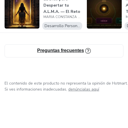
Despertar tu
A
A.L.M.A. — El Reto
T
MARIA CONSTANZA MANTILLA FLOREZ
de Integración...
C
M
Desarrollo Personal
Preguntas frecuentes
El contenido de este producto no representa la opinión de Hotmart.
Si ves informaciones inadecuadas,
denúncialas aquí