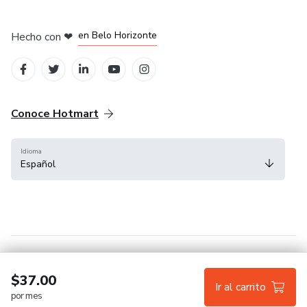
en Ciudad de México
en Bogotá
en Amsterdam
en Madrid
en Belo Horizonte
Hecho con
❤
Conoce Hotmart
Idioma
Español
FAQ
Términos
Privacidad
Cookies
$37.00
Ir al carrito
por mes
Hotmart — 2011-2026 © Todos los derechos reservados.