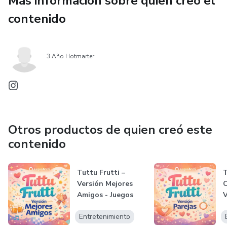
Más información sobre quien creó el
Descargable, práctico y listo para jugar.
contenido
3 Año Hotmarter
Otros productos de quien creó este
contenido
Tuttu Frutti –
Versión Mejores
Amigos - Juegos
V
Archi
Entretenimiento