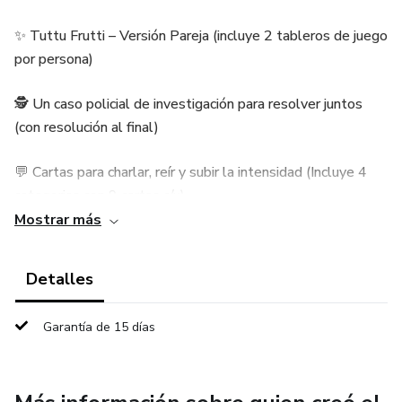
✨ Tuttu Frutti – Versión Pareja (incluye 2 tableros de juego
por persona)
🕵️ Un caso policial de investigación para resolver juntos
(con resolución al final)
💬 Cartas para charlar, reír y subir la intensidad (Incluye 4
categorias con 9 cartas c/u)
Mostrar más
Tres dinámicas en un solo kit digital, práctico y listo para
descargar e imprimir.
Detalles
Perfecto para sorprender y compartir una noche diferente.
Garantía de 15 días
Ideal para una cita en casa, aniversarios o sorprender a tu
pareja.