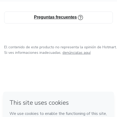
Preguntas frecuentes
El contenido de este producto no representa la opinión de Hotmart.
Si ves informaciones inadecuadas,
denúncialas aquí
en Ciudad de México
en Bogotá
en Amsterdam
en Madrid
en Belo Horizonte
Hecho con
❤