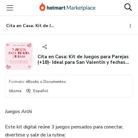
Ir
Ir
Ir
al
a
al
contenido
la
pie
principal
página
de
Cita en Casa: Kit de Juegos para Parejas (+18)- Ideal para San Valentín y fechas especiales.
de
página
pago
Cita en Casa: Kit de Juegos para Parejas
(+18)- Ideal para San Valentín y fechas
especiales.
Formato
:
eBooks o Documentos
Idioma
:
Español
Juegos Archi
Este kit digital reúne 3 juegos pensados para conectar,
divertirse y salir de la rutina: