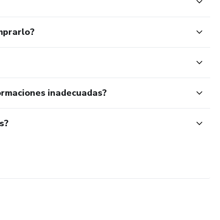
mprarlo?
ormaciones inadecuadas?
s?