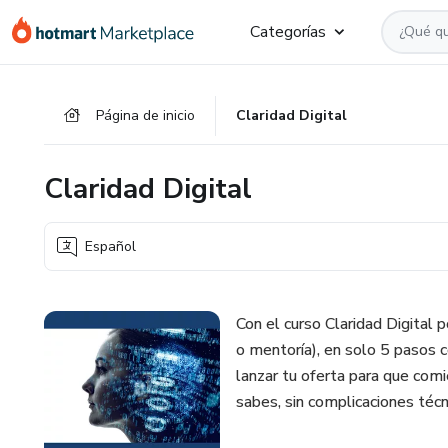
Ir
Ir
Ir
Categorías
al
a
al
contenido
la
pie
principal
página
de
Página de inicio
Claridad Digital
de
página
pago
Claridad Digital
Español
Con el curso Claridad Digital 
o mentoría), en solo 5 pasos c
lanzar tu oferta para que comi
sabes, sin complicaciones técn