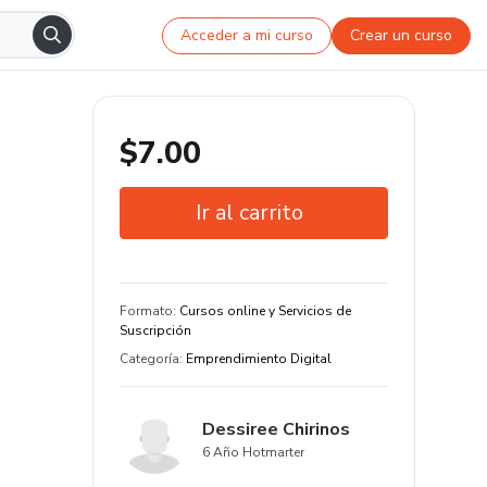
Acceder a mi curso
Crear un curso
$7.00
Ir al carrito
Garantía de 7 días
Estudia a tu manera y en cualquier
Formato
:
Cursos online y Servicios de
dispositivo
Suscripción
Categoría
:
Emprendimiento Digital
Dessiree Chirinos
6 Año Hotmarter