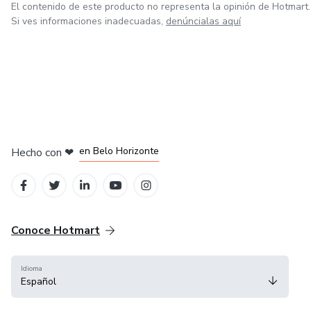
El contenido de este producto no representa la opinión de Hotmart.
Si ves informaciones inadecuadas,
denúncialas aquí
en Ciudad de México
en Bogotá
en Amsterdam
en Madrid
en Belo Horizonte
Hecho con
❤
Conoce Hotmart
Idioma
Español