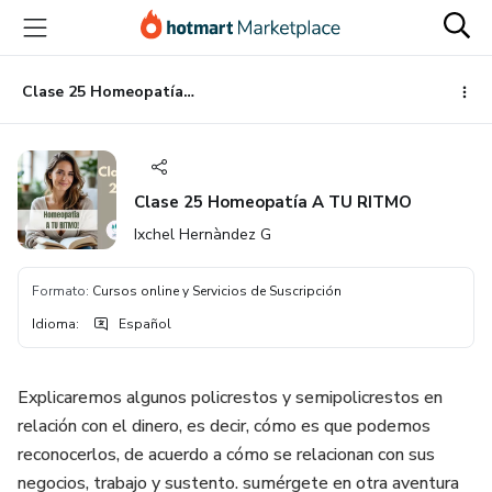
Ir
Ir
Ir
al
a
al
contenido
la
pie
principal
página
de
Clase 25 Homeopatía A TU RITMO
de
página
pago
Clase 25 Homeopatía A TU RITMO
Ixchel Hernàndez G
Formato
:
Cursos online y Servicios de Suscripción
Idioma
:
Español
Explicaremos algunos policrestos y semipolicrestos en
relación con el dinero, es decir, cómo es que podemos
reconocerlos, de acuerdo a cómo se relacionan con sus
negocios, trabajo y sustento. sumérgete en otra aventura