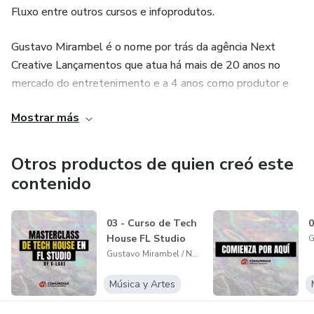
Fluxo entre outros cursos e infoprodutos.
Gustavo Mirambel é o nome por trás da agência Next
Creative Lançamentos que atua há mais de 20 anos no
mercado do entretenimento e a 4 anos como produtor e
co-produtor de diversos infoprodutos relevantes no
Mostrar más
cenário nacional e mundial.
Otros productos de quien creó este
contenido
03 - Curso de Tech
0
House FL Studio
Gustavo Mirambel / Next Creative
Música y Artes