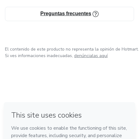
Preguntas frecuentes
El contenido de este producto no representa la opinión de Hotmart.
Si ves informaciones inadecuadas,
denúncialas aquí
en Bogotá
en Amsterdam
en Madrid
en Ciudad de México
Hecho con
❤
en Belo Horizonte