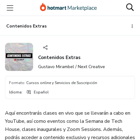
Ir
Ir
Ir
al
a
al
contenido
la
pie
principal
página
de
Contenidos Extras
de
página
pago
Contenidos Extras
Gustavo Mirambel / Next Creative
Formato
:
Cursos online y Servicios de Suscripción
Idioma
:
Español
Aquí encontrarás clases en vivo que se llevarán a cabo en
YouTube, así como eventos como la Semana de Tech
House, clases inaugurales y Zoom Sessions. Además,
podrás acceder a contenido exclusivo y recursos adicionales