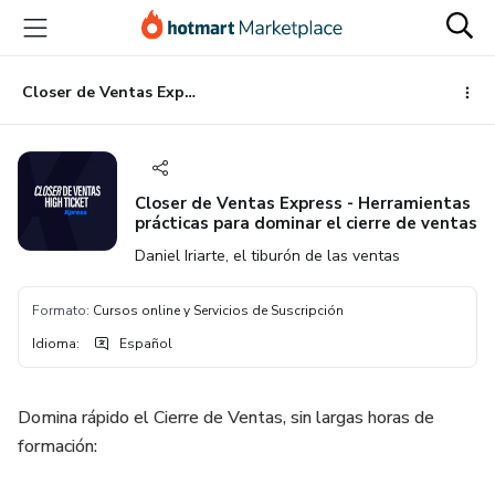
Ir
Ir
Ir
al
a
al
contenido
la
pie
principal
página
de
Closer de Ventas Express - Herramientas prácticas para dominar el cierre de ventas
de
página
pago
Closer de Ventas Express - Herramientas
prácticas para dominar el cierre de ventas
Daniel Iriarte, el tiburón de las ventas
Formato
:
Cursos online y Servicios de Suscripción
Idioma
:
Español
Domina rápido el Cierre de Ventas, sin largas horas de
formación: