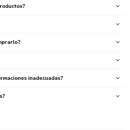
productos?
mprarlo?
ormaciones inadecuadas?
s?