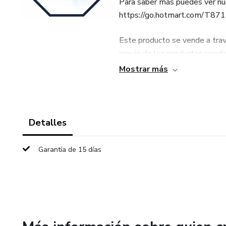
Para saber más puedes ver nu
https://go.hotmart.com/T8
Este producto se vende a trav
previo de los productos vendi
quienes los producen. La exist
Mostrar más
plataforma no puede ser consi
en ningún caso. Al adquirirlo,
acceder a los Términos y Polí
Detalles
Garantía de 15 días