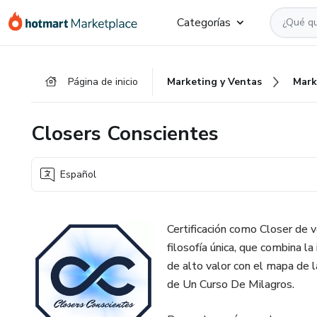
Ir
Ir
Ir
Categorías
al
a
al
contenido
la
pie
principal
página
de
Página de inicio
Marketing y Ventas
Mark
de
página
pago
Closers Conscientes
Español
Certificación como Closer de 
filosofía única, que combina la
de alto valor con el mapa de l
de Un Curso De Milagros.