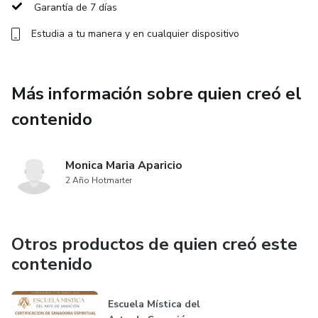
Garantía de 7 días
Realizar tu verdadero propósito de tu vida siguiendo el
Estudia a tu manera y en cualquier dispositivo
mapa de tu alma, tu carta astral
Y mucho más, como aprender que energía te ayuda atraer
Más información sobre quien creó el
tu compañero divino, la prosperidad, la salud y todo lo que
contenido
tu alma vino a vivir en esta vida.
Mensualidad de Club Incluye:
Monica Maria Aparicio
2 Año Hotmarter
Un taller grupal por mes en vivo donde te enseño varios
aspectos de astrología
Otros productos de quien creó este
Grupo virtual para recibir consejos y apoyo entre clases y
contenido
para seguir inspirado
Consultoría personalizada a través del grupo para
Escuela Mística del