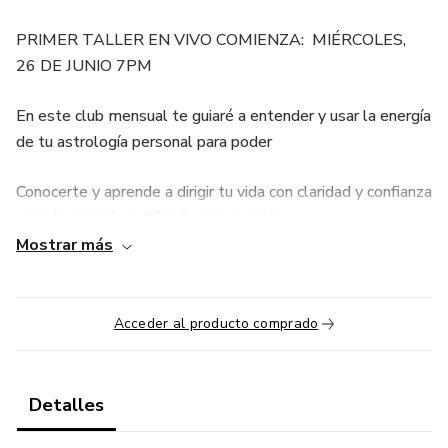
PRIMER TALLER EN VIVO COMIENZA: MIÉRCOLES,
26 DE JUNIO 7PM
En este club mensual te guiaré a entender y usar la energía
de tu astrología personal para poder
Conocerte y aprende a dirigir tu vida con claridad y confianza
usando energía codificada en tus astros.
Mostrar más
Entender los patrones que están listos para quebrarse y
crear una realidad diferente
Acceder al producto comprado
Desarrollar tus dones y aptitudes especiales para poder
laborar en lo que tú amas
Detalles
Sanar experiencias dolorosas con empoderamiento y
comprendiendo la sabiduría que te ha aportado