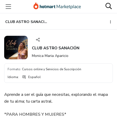
Ir
Ir
Ir
al
a
al
contenido
la
pie
principal
página
de
CLUB ASTRO SANACIÓN
de
página
pago
CLUB ASTRO SANACIÓN
Monica Maria Aparicio
Formato
:
Cursos online y Servicios de Suscripción
Idioma
:
Español
Aprende a ser el guía que necesitas, explorando el mapa
de tu alma; tu carta astral.
*PARA HOMBRES Y MUJERES*