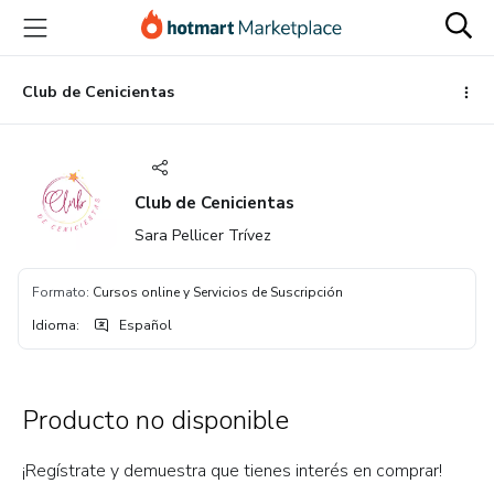
Ir
Ir
Ir
al
a
al
contenido
la
pie
principal
página
de
Club de Cenicientas
de
página
pago
Club de Cenicientas
Sara Pellicer Trívez
Formato
:
Cursos online y Servicios de Suscripción
Idioma
:
Español
Producto no disponible
¡Regístrate y demuestra que tienes interés en comprar!