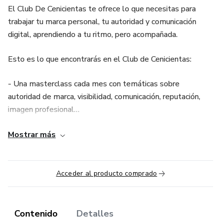
El Club De Cenicientas te ofrece lo que necesitas para
trabajar tu marca personal, tu autoridad y comunicación
digital, aprendiendo a tu ritmo, pero acompañada.
Esto es lo que encontrarás en el Club de Cenicientas:
- Una masterclass cada mes con temáticas sobre
autoridad de marca, visibilidad, comunicación, reputación,
imagen profesional…
- Una sesión de preguntas y respuestas cada mes para que
Mostrar más
puedas plantear tus dudas, sentirte acompañada y avanzar
juntas.
Acceder al producto comprado
- Ejercicios semanales para pasar a la acción de forma
constante. Te marcaré pequeñas (y grandes) acciones que
puedes llevar a cabo para ir aumentando tu visibilidad y tu
Contenido
Detalles