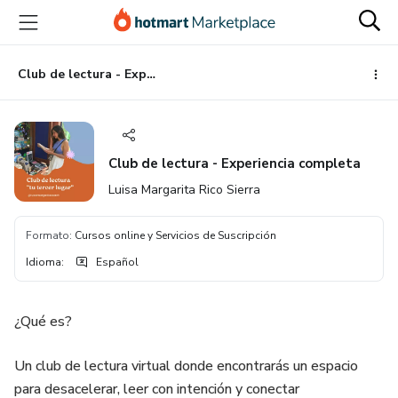
Ir
Ir
Ir
al
a
al
contenido
la
pie
principal
página
de
Club de lectura - Experiencia completa
de
página
pago
Club de lectura - Experiencia completa
Luisa Margarita Rico Sierra
Formato
:
Cursos online y Servicios de Suscripción
Idioma
:
Español
¿Qué es?
Un club de lectura virtual donde encontrarás un espacio
para desacelerar, leer con intención y conectar