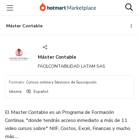
Ir
Ir
Ir
al
a
al
contenido
la
pie
principal
página
de
Máster Contable
de
página
pago
Máster Contable
FACILCONTABILIDAD LATAM SAS
Formato
:
Cursos online y Servicios de Suscripción
Idioma
:
Español
El Master Contable es un Programa de Formación
Continua, *donde tendrás acceso inmediato a más de 11
video cursos sobre* NIIF, Costos, Excel, Finanzas y mucho
más…