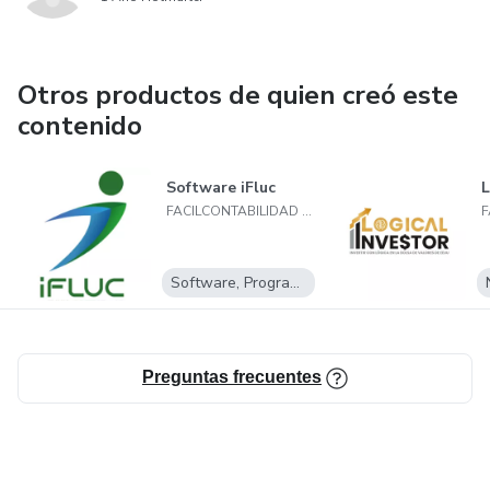
Otros productos de quien creó este
contenido
Software iFluc
L
FACILCONTABILIDAD LATAM SAS
Software, Programas para descargar
Preguntas frecuentes