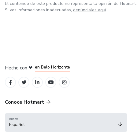
El contenido de este producto no representa la opinión de Hotmart.
Si ves informaciones inadecuadas,
denúncialas aquí
en Ciudad de México
en Bogotá
en Amsterdam
en Madrid
en Belo Horizonte
Hecho con
❤
Conoce Hotmart
Idioma
Español