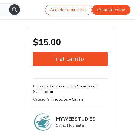
Acceder a mi curso
Crear un curso
$15.00
Ir al carrito
Garantía de 7 días
Certificado de conclusión
Formato
:
Cursos online y Servicios de
Suscripción
Categoría
:
Negocios y Carrera
MYWEBSTUDIES
5 Año Hotmarter