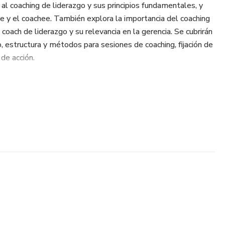
al coaching de liderazgo y sus principios fundamentales, y
nte y el coachee. También explora la importancia del coaching
 coach de liderazgo y su relevancia en la gerencia. Se cubrirán
, estructura y métodos para sesiones de coaching, fijación de
 de acción.
 habilidades de comunicación efectiva, comprenderá la
plorará el papel crucial de la motivación en el desempeño.
ase sólida para convertirse en un líder efectivo y empoderar