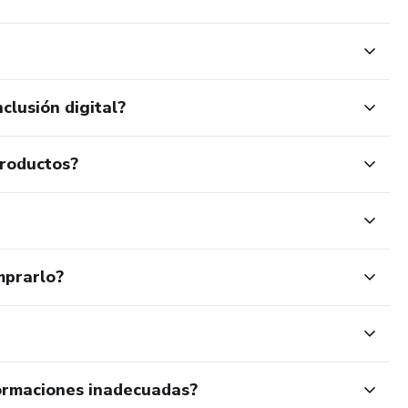
clusión digital?
productos?
mprarlo?
ormaciones inadecuadas?