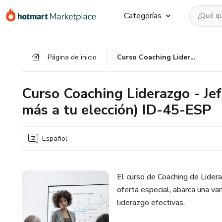
Ir
Ir
Ir
Categorías
al
a
al
contenido
la
pie
principal
página
de
Página de inicio
Curso Coaching Liderazgo - Jefe de Equipo (regalo 2 cursos más a tu elección) ID-45-ESP
de
página
pago
Curso Coaching Liderazgo - Jef
más a tu elección) ID-45-ESP
Español
El curso de Coaching de Lidera
oferta especial, abarca una va
liderazgo efectivas.