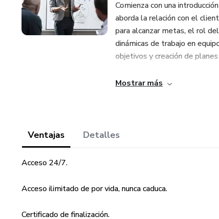
Comienza con una introducción 
aborda la relación con el clie
para alcanzar metas, el rol del
dinámicas de trabajo en equipo
objetivos y creación de planes
El curso también desarrollará
Mostrar más
importancia del feedback y ex
Este curso proporcionará una b
al equipo hacia el éxito.
Ventajas
Detalles
Acceso 24/7.
Acceso ilimitado de por vida, nunca caduca.
Certificado de finalización.