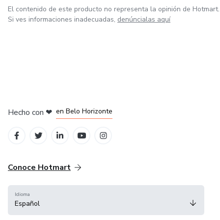
Técnicas culinarias para el máximo beneficio: Descubrirás
El contenido de este producto no representa la opinión de Hotmart.
Si ves informaciones inadecuadas,
denúncialas aquí
cómo preparar y cocinar los alimentos de manera óptima
para preservar sus propiedades nutricionales.
Consejos prácticos: Recibirás consejos y recomendaciones
prácticas para integrar estos hábitos alimenticios en tu
rutina diaria.
en Ciudad de México
en Bogotá
en Amsterdam
en Madrid
en Belo Horizonte
Hecho con
❤
Conoce Hotmart
Idioma
Español