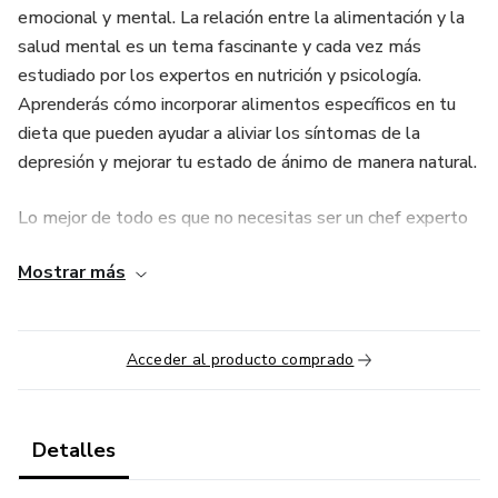
emocional y mental. La relación entre la alimentación y la
salud mental es un tema fascinante y cada vez más
estudiado por los expertos en nutrición y psicología.
Aprenderás cómo incorporar alimentos específicos en tu
dieta que pueden ayudar a aliviar los síntomas de la
depresión y mejorar tu estado de ánimo de manera natural.
Lo mejor de todo es que no necesitas ser un chef experto
para beneficiarte de este curso. Nuestros materiales
Mostrar más
didácticos están diseñados para personas de todos los
niveles de habilidad culinaria, desde principiantes hasta
experimentados cocineros. Además, podrás acceder a las
Acceder al producto comprado
clases en línea desde la comodidad de tu hogar y avanzar a
tu propio ritmo, lo que te permitirá compaginar el
aprendizaje con tus responsabilidades diarias.
Detalles
Aquí te comparto los contenidos: