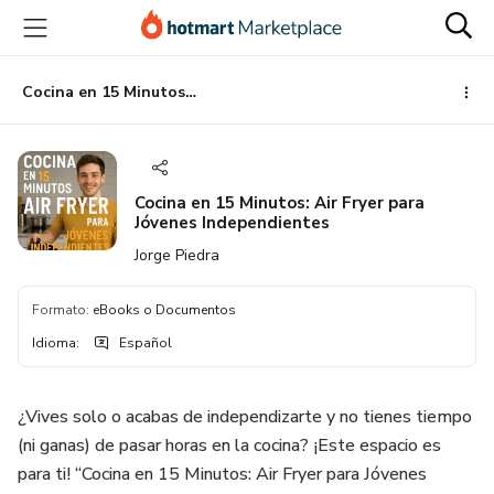
Ir
Ir
Ir
al
a
al
contenido
la
pie
principal
página
de
Cocina en 15 Minutos: Air Fryer para Jóvenes Independientes
de
página
pago
Cocina en 15 Minutos: Air Fryer para
Jóvenes Independientes
Jorge Piedra
Formato
:
eBooks o Documentos
Idioma
:
Español
¿Vives solo o acabas de independizarte y no tienes tiempo
(ni ganas) de pasar horas en la cocina? ¡Este espacio es
para ti! “Cocina en 15 Minutos: Air Fryer para Jóvenes