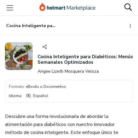
Ir
Ir
Ir
al
a
al
contenido
la
pie
principal
página
de
Cocina Inteligente para Diabéticos: Menús Semanales Optimizados
de
página
pago
Cocina Inteligente para Diabéticos: Menús
Semanales Optimizados
Angee Lizeth Mosquera Veloza
Formato
:
eBooks o Documentos
Idioma
:
Español
Descubre una forma revolucionaria de abordar la
alimentación para diabéticos con nuestro innovador
método de cocina inteligente. Este enfoque único te