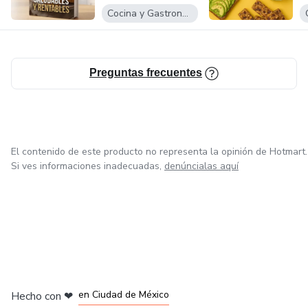
N
Cocina y Gastronomía
Preguntas frecuentes
El contenido de este producto no representa la opinión de Hotmart.
Si ves informaciones inadecuadas,
denúncialas aquí
en Bogotá
en Amsterdam
en Madrid
en Ciudad de México
Hecho con
❤