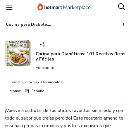
Ir
Ir
Ir
al
a
al
contenido
la
pie
principal
página
de
Cocina para Diabéticos: 101 Recetas Ricas y Fáciles
de
página
pago
Cocina para Diabéticos: 101 Recetas Ricas
y Fáciles
Educadox
Formato
:
eBooks o Documentos
Idioma
:
Español
¡Vuelve a disfrutar de tus platos favoritos sin miedo y con
todo el sabor que creías perdido! Este recetario ameno te
enseña a preparar comidas y postres exquisitos que