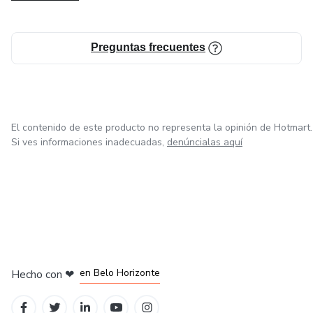
Preguntas frecuentes
El contenido de este producto no representa la opinión de Hotmart.
Si ves informaciones inadecuadas,
denúncialas aquí
en Ciudad de México
en Bogotá
en Amsterdam
en Madrid
en Belo Horizonte
Hecho con
❤