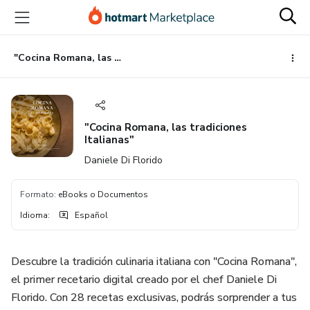
Ir
Ir
Ir
al
a
al
contenido
la
pie
principal
página
de
"Cocina Romana, las tradiciones Italianas"
de
página
pago
"Cocina Romana, las tradiciones
Italianas"
Daniele Di Florido
Formato
:
eBooks o Documentos
Idioma
:
Español
Descubre la tradición culinaria italiana con "Cocina Romana",
el primer recetario digital creado por el chef Daniele Di
Florido. Con 28 recetas exclusivas, podrás sorprender a tus