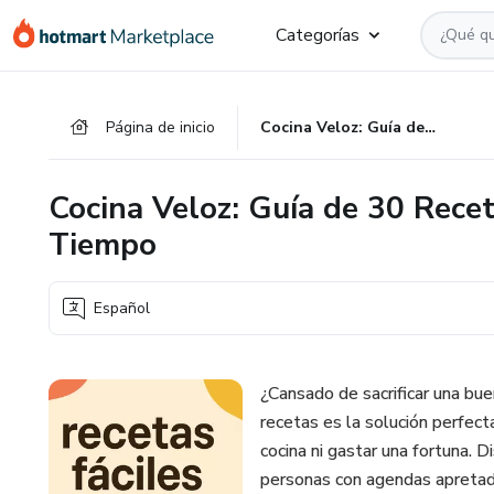
Ir
Ir
Ir
Categorías
al
a
al
contenido
la
pie
principal
página
de
Página de inicio
Cocina Veloz: Guía de 30 Recetas Simples para Optimizar tu Tiempo
de
página
pago
Cocina Veloz: Guía de 30 Rece
Tiempo
Español
¿Cansado de sacrificar una bu
recetas es la solución perfect
cocina ni gastar una fortuna.
personas con agendas apretad