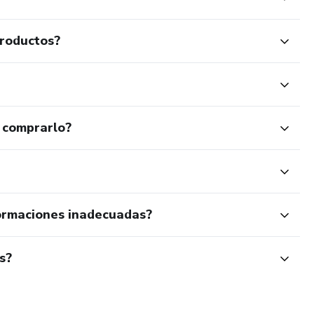
productos?
 comprarlo?
ormaciones inadecuadas?
s?