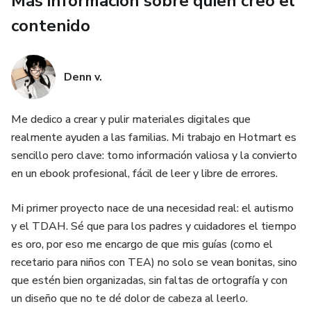
Más información sobre quien creó el
✅Más de 50 Recetas Exclusivas: Desde desayunos
energéticos hasta cenas ligeras, todas 100% libres de
contenido
gluten, trigo y lácteos (caseína).
✅Texturas Amigables: Recetas pensadas para niños con
Denn v.
sensibilidad sensorial, buscando ese equilibrio entre lo
crujiente y lo suave.
Me dedico a crear y pulir materiales digitales que
realmente ayuden a las familias. Mi trabajo en Hotmart es
✅Ingredientes Sencillos: Nada de productos imposibles de
sencillo pero clave: tomo información valiosa y la convierto
encontrar; utilizamos alimentos reales que sanan. 😊
en un ebook profesional, fácil de leer y libre de errores.
✅Sustitutos Inteligentes: Aprende a reemplazar la leche y
Mi primer proyecto nace de una necesidad real: el autismo
las harinas comunes sin perder la consistencia que a ellos
y el TDAH. Sé que para los padres y cuidadores el tiempo
les encanta.
es oro, por eso me encargo de que mis guías (como el
recetario para niños con TEA) no solo se vean bonitas, sino
✨ ¿Por qué elegir esta guía?
que estén bien organizadas, sin faltas de ortografía y con
un diseño que no te dé dolor de cabeza al leerlo.
La alimentación es un pilar fundamental en el manejo de