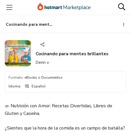
Ir
Ir
Ir
al
a
al
contenido
la
pie
principal
página
de
Cocinando para mentes brillantes
de
página
pago
Cocinando para mentes brillantes
Denn v.
Formato
:
eBooks o Documentos
Idioma
:
Español
🥗 Nutrición con Amor: Recetas Divertidas, Libres de
Gluten y Caseína.
¿Sientes que la hora de la comida es un campo de batalla?