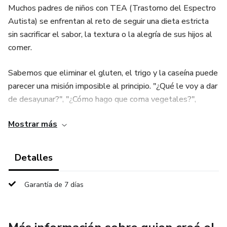
Muchos padres de niños con TEA (Trastorno del Espectro
Autista) se enfrentan al reto de seguir una dieta estricta
sin sacrificar el sabor, la textura o la alegría de sus hijos al
comer.
Sabemos que eliminar el gluten, el trigo y la caseína puede
parecer una misión imposible al principio. "¿Qué le voy a dar
de desayunar?", "¿Cómo hago que coma vegetales?",
"¿Existen postres que no le inflamen?".
Mostrar más
Este ebook es la respuesta que buscabas. No es solo un
recetario; es una guía práctica diseñada para nutrir el
Detalles
cerebro y el cuerpo de tu pequeño de forma deliciosa y sin
complicaciones.
Garantía de 7 días
📋 Lo que encontrarás en este Ebook: