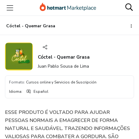
Ir
Ir
Ir
al
a
al
contenido
la
pie
principal
página
de
Cóctel - Quemar Grasa
de
página
pago
Cóctel - Quemar Grasa
Juan Pablo Sousa de Lima
Formato
:
Cursos online y Servicios de Suscripción
Idioma
:
Español
ESSE PRODUTO É VOLTADO PARA AJUDAR
PESSOAS NORMAIS A EMAGRECER DE FORMA
NATURAL E SAUDÁVEL. TRAZENDO INFORMAÇÕES
VALIOSAS PARA COMBATER A GORDURA. SÃO