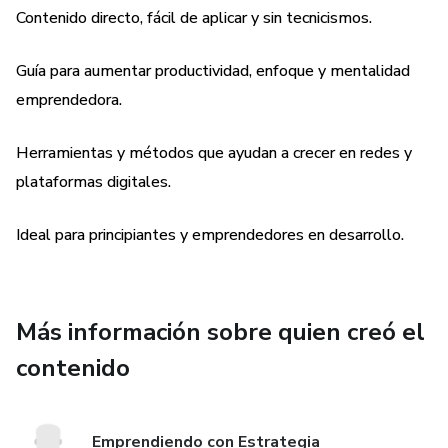
Contenido directo, fácil de aplicar y sin tecnicismos.
Entender cómo funciona el ecosistema digital actual.
*Implementar estrategias de marketing efectivas para
Guía para aumentar productividad, enfoque y mentalidad
emprendedores novatos.
emprendedora.
*Usar herramientas tecnológicas que optimizan tu tiempo
Herramientas y métodos que ayudan a crecer en redes y
y tu negocio.
plataformas digitales.
*Crear contenido que genera conexión, visibilidad y ventas.
Ideal para principiantes y emprendedores en desarrollo.
*Diseñar páginas web sin conocimientos técnicos.
*Monetizar blogs, plataformas y proyectos digitales.
Más información sobre quien creó el
contenido
*Construir hábitos y mentalidad de crecimiento.
Este libro es para ti si:
Emprendiendo con Estrategia