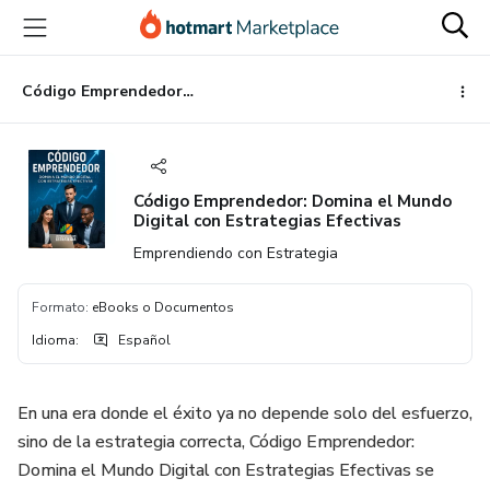
Ir
Ir
Ir
al
a
al
contenido
la
pie
principal
página
de
Código Emprendedor: Domina el Mundo Digital con Estrategias Efectivas
de
página
pago
Código Emprendedor: Domina el Mundo
Digital con Estrategias Efectivas
Emprendiendo con Estrategia
Formato
:
eBooks o Documentos
Idioma
:
Español
En una era donde el éxito ya no depende solo del esfuerzo,
sino de la estrategia correcta, Código Emprendedor:
Domina el Mundo Digital con Estrategias Efectivas se