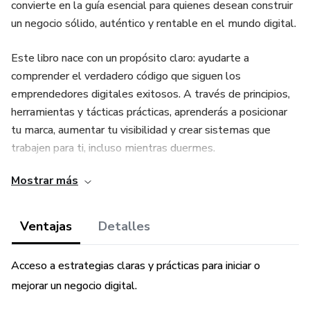
convierte en la guía esencial para quienes desean construir
un negocio sólido, auténtico y rentable en el mundo digital.
Este libro nace con un propósito claro: ayudarte a
comprender el verdadero código que siguen los
emprendedores digitales exitosos. A través de principios,
herramientas y tácticas prácticas, aprenderás a posicionar
tu marca, aumentar tu visibilidad y crear sistemas que
trabajen para ti, incluso mientras duermes.
Mostrar más
Con un lenguaje directo y capítulos diseñados como un
mapa paso a paso, descubrirás cómo aprovechar el poder
del marketing digital, las redes sociales, la creación de
Ventajas
Detalles
contenido, las herramientas tecnológicas y la mentalidad
correcta para escalar tu proyecto.
Acceso a estrategias claras y prácticas para iniciar o
mejorar un negocio digital.
Dentro del libro aprenderás a: