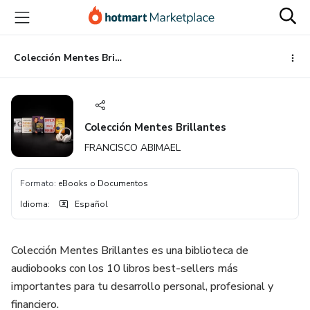
Ir
Ir
Ir
al
a
al
contenido
la
pie
principal
página
de
Colección Mentes Brillantes
de
página
pago
Colección Mentes Brillantes
FRANCISCO ABIMAEL
Formato
:
eBooks o Documentos
Idioma
:
Español
Colección Mentes Brillantes es una biblioteca de
audiobooks con los 10 libros best-sellers más
importantes para tu desarrollo personal, profesional y
financiero.