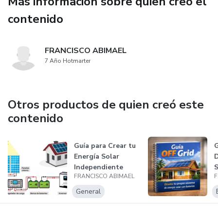
Más información sobre quien creó el
contenido
FRANCISCO ABIMAEL
7 Año Hotmarter
Otros productos de quien creó este
contenido
Guía para Crear tu
G
Energía Solar
D
Independiente
S
FRANCISCO ABIMAEL
F
B
General