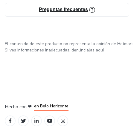
Preguntas frecuentes
El contenido de este producto no representa la opinión de Hotmart.
Si ves informaciones inadecuadas,
denúncialas aquí
en Ciudad de México
en Bogotá
en Amsterdam
en Madrid
en Belo Horizonte
Hecho con
❤