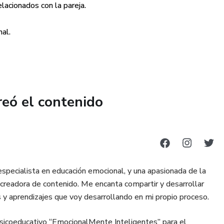
lacionados con la pareja.
nal.
iseñado para ayudarte a transformar tu relación de pareja,
íciles pero necesarias para construir vínculos más
petuosos.
mativo sobre Inteligencia Emocional te proporcionará
reó el contenido
 mejor, llegar a acuerdos y comprenderte a profundidad con
ón basada en el respeto y la empatía, estos recursos te
n proyecto de vida compartido.
specialista en educación emocional, y una apasionada de la
readora de contenido. Me encanta compartir y desarrollar
 y aprendizajes que voy desarrollando en mi propio proceso.
ividual de 20 p.
psicoeducativo “EmocionalMente Inteligentes” para el