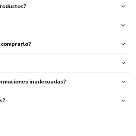
productos?
 comprarlo?
ormaciones inadecuadas?
s?