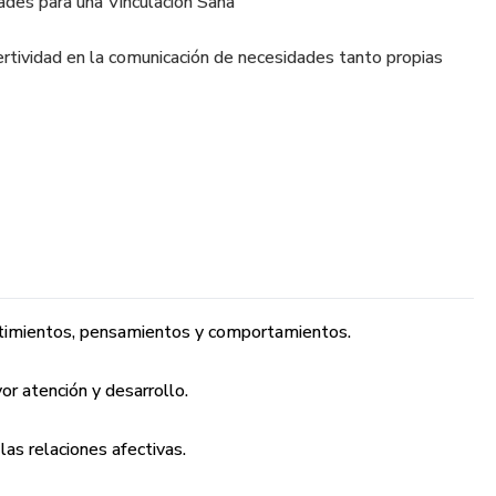
des para una Vinculación Sana
ertividad en la comunicación de necesidades tanto propias
uscan crecer de manera favorable en su relación amorosa.
struir relaciones sanas y equilibradas.
 su desarrollo personal y el bienestar mutuo.
ntimientos, pensamientos y comportamientos.
erarse y abordar temas complejos para fortalecer su
or atención y desarrollo.
royecto de vida compartido con alguien más.
ñados para trabajarse, independientemente de si
las relaciones afectivas.
lación de pareja.