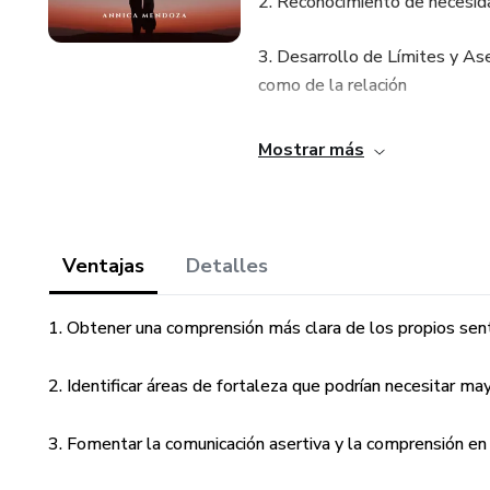
2. Reconocimiento de necesida
3. Desarrollo de Límites y As
como de la relación
Dirigido a
Mostrar más
1. Personas Conscientes que b
2. Personas Interesadas en con
Ventajas
Detalles
3. Personas comprometidas con
1. Obtener una comprensión más clara de los propios se
4. Personas dispuestas a sinc
2. Identificar áreas de fortaleza que podrían necesitar may
comunicación y construir un p
Nota: Los recursos están dise
3. Fomentar la comunicación asertiva y la comprensión en 
actualmente tienes o no una re