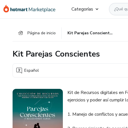
Ir
Ir
Ir
Categorías
al
a
al
contenido
la
pie
principal
página
de
Página de inicio
Kit Parejas Conscientes
de
página
pago
Kit Parejas Conscientes
Español
Kit de Recursos digitales en 
ejercicios y poder así cumplir 
1. Manejo de conflictos y acue