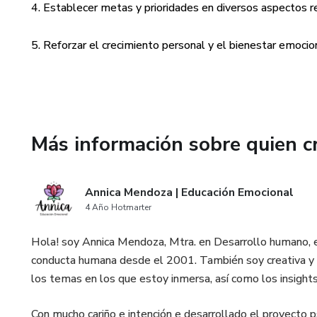
4. Establecer metas y prioridades en diversos aspectos re
¿De qué trata?
5. Reforzar el crecimiento personal y el bienestar emocio
Este kit de recursos ha sido d
fomentando conversaciones dif
conscientes, empáticos y res
Este material educativo y for
Más información sobre quien c
herramientas para comunicarte
tu pareja.
Annica Mendoza | Educación Emocional
Si deseas construir una relaci
4 Año Hotmarter
acompañarán con amor hacia u
Hola! soy Annica Mendoza, Mtra. en Desarrollo humano, e
¿Qué incluye?
conducta humana desde el 2001. También soy creativa y c
los temas en los que estoy inmersa, así como los insights
1 Workbook para el trabajo ind
Con mucho cariño e intención e desarrollado el proyecto 