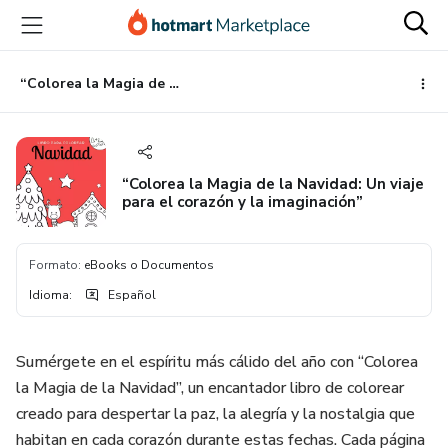
Ir
Ir
Ir
al
a
al
contenido
la
pie
principal
página
de
“Colorea la Magia de la Navidad: Un viaje para el corazón y la imaginación”
de
página
pago
“Colorea la Magia de la Navidad: Un viaje
para el corazón y la imaginación”
Formato
:
eBooks o Documentos
Idioma
:
Español
Sumérgete en el espíritu más cálido del año con “Colorea
la Magia de la Navidad”, un encantador libro de colorear
creado para despertar la paz, la alegría y la nostalgia que
habitan en cada corazón durante estas fechas. Cada página