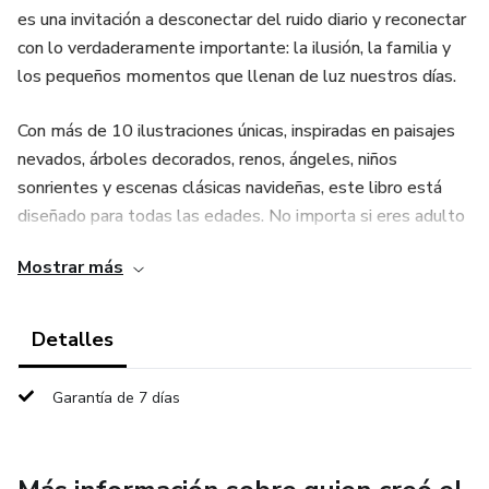
es una invitación a desconectar del ruido diario y reconectar
con lo verdaderamente importante: la ilusión, la familia y
los pequeños momentos que llenan de luz nuestros días.
Con más de 10 ilustraciones únicas, inspiradas en paisajes
nevados, árboles decorados, renos, ángeles, niños
sonrientes y escenas clásicas navideñas, este libro está
diseñado para todas las edades. No importa si eres adulto
o niño: al pintar cada trazo sentirás cómo la magia regresa
Mostrar más
a tus manos.
Ideal para regalar o disfrutar en familia, este ebook es una
Detalles
experiencia terapéutica y emocional que te recordará que la
Navidad no solo se celebra, se siente y se vive con el
Garantía de 7 días
corazón.