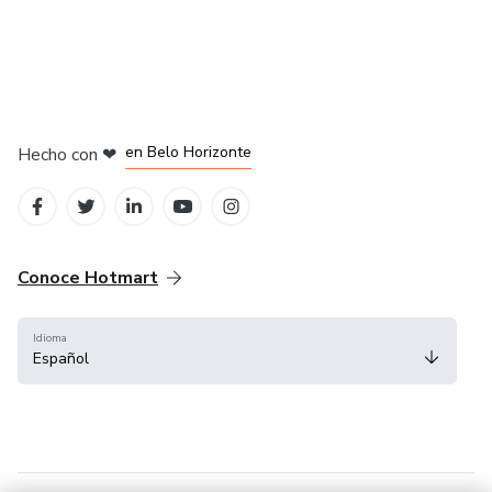
en Ciudad de México
en Bogotá
en Amsterdam
en Madrid
en Belo Horizonte
Hecho con
❤
Conoce Hotmart
Idioma
Español