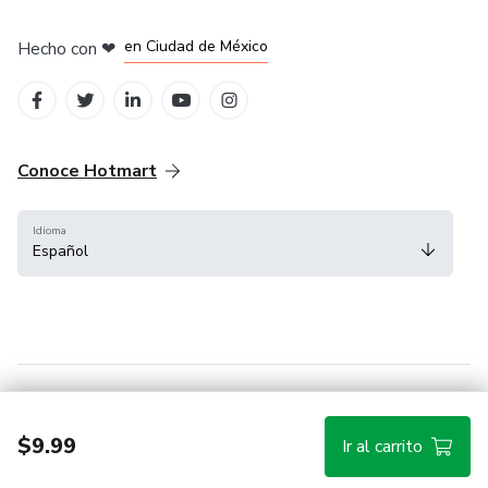
en Bogotá
en Amsterdam
en Madrid
en Ciudad de México
Hecho con
❤
en Belo Horizonte
Conoce Hotmart
Idioma
Español
FAQ
Términos
Privacidad
Cookies
$9.99
Ir al carrito
Hotmart — 2011-2026 © Todos los derechos reservados.