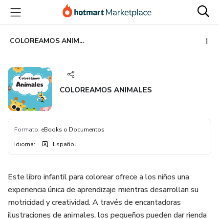
Ir
Ir
Ir
al
a
al
contenido
la
pie
principal
página
de
COLOREAMOS ANIMALES
de
página
pago
COLOREAMOS ANIMALES
Formato
:
eBooks o Documentos
Idioma
:
Español
Este libro infantil para colorear ofrece a los niños una
experiencia única de aprendizaje mientras desarrollan su
motricidad y creatividad. A través de encantadoras
ilustraciones de animales, los pequeños pueden dar rienda