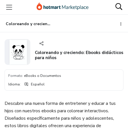
Ir
Ir
Ir
al
a
al
contenido
la
pie
principal
página
de
Coloreando y creciendo: Ebooks didácticos para niños
de
página
pago
Coloreando y creciendo: Ebooks didácticos
para niños
Formato
:
eBooks o Documentos
Idioma
:
Español
Descubre una nueva forma de entretener y educar a tus
hijos con nuestros ebooks para colorear interactivos.
Diseñados específicamente para niños y adolescentes,
estos libros digitales ofrecen una experiencia de