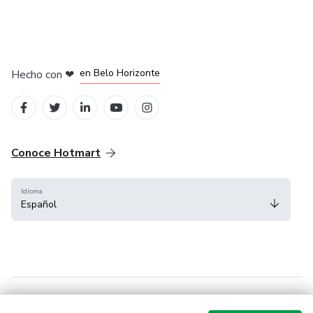
en Ciudad de México
en Bogotá
en Amsterdam
en Madrid
en Belo Horizonte
Hecho con
❤
Conoce Hotmart
Idioma
Español