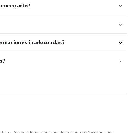
 comprarlo?
ormaciones inadecuadas?
s?
otmart. Si ves informaciones inadecuadas,
denúncialas aquí