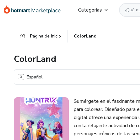
Ir
Ir
Ir
Categorías
al
a
al
contenido
la
pie
principal
página
de
Página de inicio
ColorLand
de
página
pago
ColorLand
Español
Sumérgete en el fascinante mu
para colorear. Diseñado para 
digital ofrece una experiencia
con la relajante actividad de 
personajes icónicos de las se