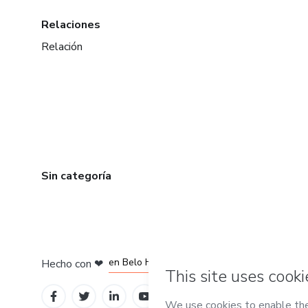
Relaciones
Relación
Sin categoría
en Ciudad de México
en Bogotá
en Amsterdam
en Madrid
en Belo Horizonte
Hecho con
❤
Conoce Hotmart