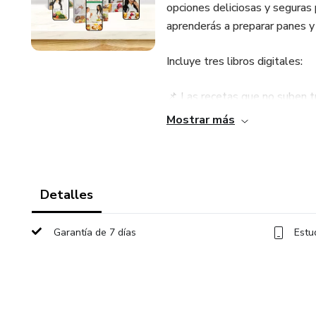
opciones deliciosas y seguras
aprenderás a preparar panes y t
Incluye tres libros digitales:
📌 Las recetas que no suben tu
adaptados a un estilo de vida 
Mostrar más
📌 Las recetas que sanan – Se
📌 Postres, panes y tortas – P
Detalles
preocupaciones.
Garantía de 7 días
Estu
💡 Recupera el placer de come
alimentación!