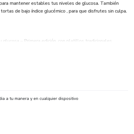
 para mantener estables tus niveles de glucosa. También
ortas de bajo índice glucémico , para que disfrutes sin culpa.
 glucosa – Primera edición, con platillos tradicionales
saludable.
gunda edición, con más opciones sabrosas y equilibradas.
ara que disfrutes de antojos dulces y salados sin
dia a tu manera y en cualquier dispositivo
r sin miedo. ¡Descárgalos ahora y transforma tu