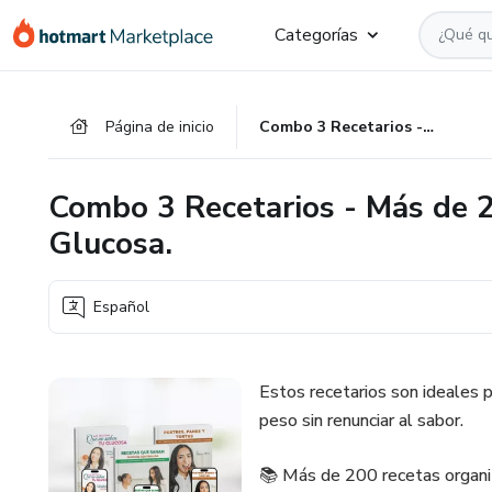
Ir
Ir
Ir
Categorías
al
a
al
contenido
la
pie
principal
página
de
Página de inicio
Combo 3 Recetarios - Más de 200 Recetas que no Suben tu Glucosa.
de
página
pago
Combo 3 Recetarios - Más de 
Glucosa.
Español
Estos recetarios son ideales p
peso sin renunciar al sabor.
📚 Más de 200 recetas organi