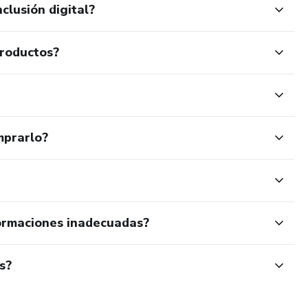
clusión digital?
productos?
mprarlo?
ormaciones inadecuadas?
s?