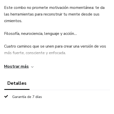
Este combo no promete motivación momentánea: te da
las herramientas para reconstruir tu mente desde sus
cimientos.
Filosofía, neurociencia, lenguaje y acción…
Cuatro caminos que se unen para crear una versión de vos
más fuerte, consciente y enfocada.
📘 El Camino del Estoico
Mostrar más
Aprendé a controlar tus emociones, mantenerte en calma
Detalles
y actuar con sabiduría incluso en el caos.
Garantía de 7 días
El estoicismo no es frialdad, es poder interno.
📗 El Lenguaje que Moldea tu Cerebro