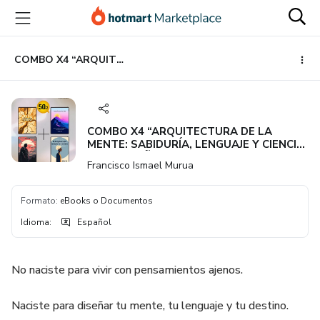
Ir
Ir
Ir
al
a
al
contenido
la
pie
principal
página
de
COMBO X4 “ARQUITECTURA DE LA MENTE: SABIDURÍA, LENGUAJE Y CIENCIA PARA DISEÑAR UNA NUEVA VIDA”
de
página
pago
COMBO X4 “ARQUITECTURA DE LA
MENTE: SABIDURÍA, LENGUAJE Y CIENCIA
PARA DISEÑAR UNA NUEVA VIDA”
Francisco Ismael Murua
Formato
:
eBooks o Documentos
Idioma
:
Español
No naciste para vivir con pensamientos ajenos.
Naciste para diseñar tu mente, tu lenguaje y tu destino.