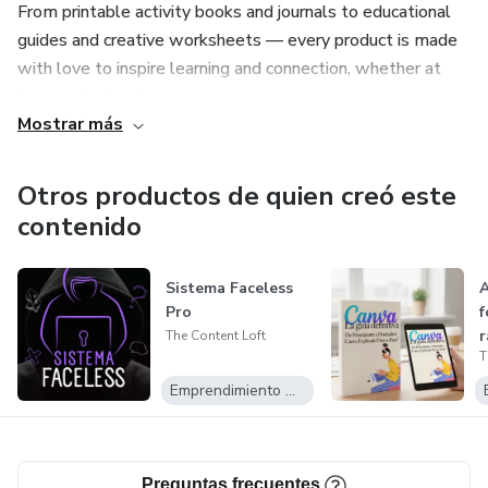
From printable activity books and journals to educational
guides and creative worksheets — every product is made
with love to inspire learning and connection, whether at
home or in the classroom.
Mostrar más
What you’ll find here:
Otros productos de quien creó este
Engaging printable activities
contenido
Fun learning resources
Sistema Faceless
A
Pro
f
Imaginative journals and guides
r
The Content Loft
T
Beautifully designed downloads, ready to print and enjoy
Emprendimiento Digital
Preguntas frecuentes