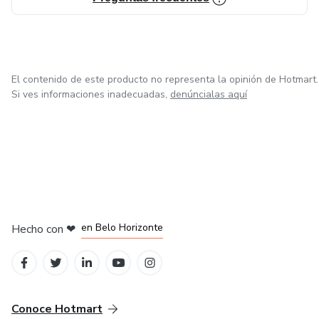
El contenido de este producto no representa la opinión de Hotmart.
Si ves informaciones inadecuadas,
denúncialas aquí
en Ciudad de México
en Bogotá
en Amsterdam
en Madrid
en Belo Horizonte
Hecho con
❤
Conoce Hotmart