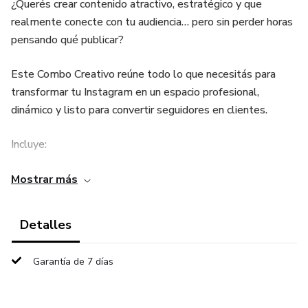
¿Querés crear contenido atractivo, estratégico y que
realmente conecte con tu audiencia… pero sin perder horas
pensando qué publicar?
Este Combo Creativo reúne todo lo que necesitás para
transformar tu Instagram en un espacio profesional,
dinámico y listo para convertir seguidores en clientes.
Incluye:
Guía de Canva – La Guía Definitiva
Mostrar más
De principiante a diseñadora: aprendé a dominar Canva paso
Detalles
a paso, con explicaciones claras y prácticas para crear
diseños profesionales aunque nunca hayas diseñado antes.
Garantía de 7 días
50 Ganchos para Reels e Historias