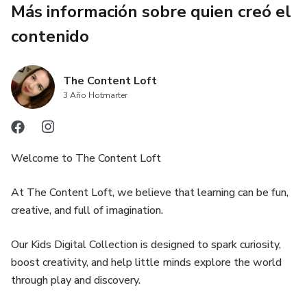
Más información sobre quien creó el
Ideas listas para usar que te ayudarán a captar atención en
3 segundos y aumentar el alcance de tu contenido.
contenido
30 Días de Historias para Instagram
The Content Loft
Un calendario completo con historias estratégicas que
3 Año Hotmarter
generan conexión, interacción y confianza… sin tener que
pensar qué subir cada día.
Welcome to The Content Loft
At The Content Loft, we believe that learning can be fun,
creative, and full of imagination.
Our Kids Digital Collection is designed to spark curiosity,
boost creativity, and help little minds explore the world
through play and discovery.