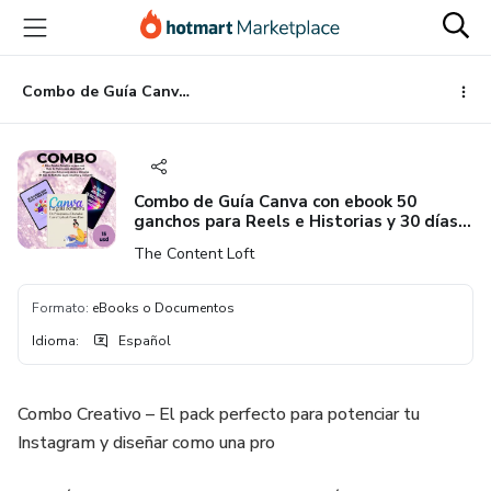
Ir
Ir
Ir
al
a
al
contenido
la
pie
principal
página
de
Combo de Guía Canva con ebook 50 ganchos para Reels e Historias y 30 días de Historias para Instagram
de
página
pago
Combo de Guía Canva con ebook 50
ganchos para Reels e Historias y 30 días
de Historias para Instagram
The Content Loft
Formato
:
eBooks o Documentos
Idioma
:
Español
Combo Creativo – El pack perfecto para potenciar tu
Instagram y diseñar como una pro