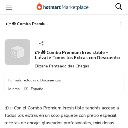
Ir
Ir
Ir
al
a
al
contenido
la
pie
principal
página
de
👉 🎁 Combo Premium Irresistible – Llévate Todos los Extras con Descuento
de
página
pago
👉 🎁 Combo Premium Irresistible –
Llévate Todos los Extras con Descuento
Elizane Penteado das Chagas
Formato
:
eBooks o Documentos
Idioma
:
Español
🎁✨ Con el Combo Premium Irresistible tendrás acceso a
todos los extras en un solo paquete con precio especial:
recetas de encaje, glaseados profesionales, mini donas