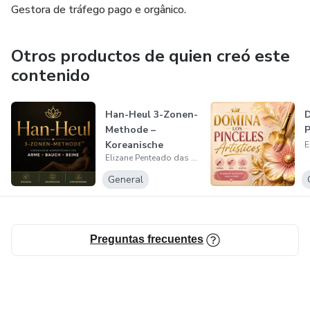
Gestora de tráfego pago e orgânico.
Otros productos de quien creó este
contenido
Han-Heul 3-Zonen-
D
Methode –
P
Koreanische
Elizane Penteado das Chagas
Körpertechnik
General
Preguntas frecuentes