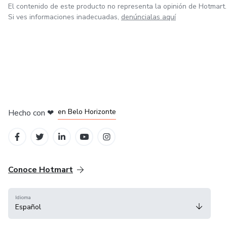
El contenido de este producto no representa la opinión de Hotmart.
Si ves informaciones inadecuadas,
denúncialas aquí
en Ciudad de México
en Bogotá
en Amsterdam
en Madrid
en Belo Horizonte
Hecho con
❤
Conoce Hotmart
Idioma
Español