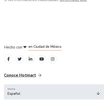
en Bogotá
en Amsterdam
en Madrid
en Ciudad de México
Hecho con
❤
en Belo Horizonte
Conoce Hotmart
Idioma
Español