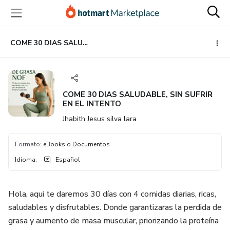
Ir
Ir
Ir
al
a
al
contenido
la
pie
principal
página
de
COME 30 DIAS SALUDABLE, SIN SUFRIR EN EL INTENTO
de
página
pago
COME 30 DIAS SALUDABLE, SIN SUFRIR
EN EL INTENTO
Jhabith Jesus silva lara
Formato
:
eBooks o Documentos
Idioma
:
Español
Hola, aqui te daremos 30 días con 4 comidas diarias, ricas,
saludables y disfrutables. Donde garantizaras la perdida de
grasa y aumento de masa muscular, priorizando la proteína