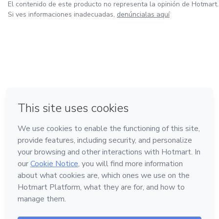
El contenido de este producto no representa la opinión de Hotmart.
Si ves informaciones inadecuadas,
denúncialas aquí
en Ciudad de México
en Bogotá
en Amsterdam
en Madrid
en Belo Horizonte
Hecho con
❤
Conoce Hotmart
Idioma
Español