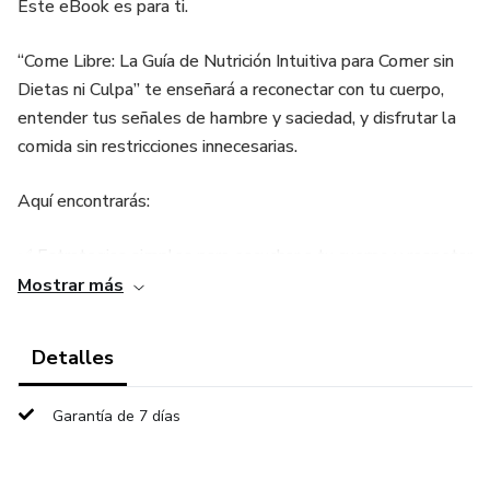
Este eBook es para ti.
“Come Libre: La Guía de Nutrición Intuitiva para Comer sin
Dietas ni Culpa” te enseñará a reconectar con tu cuerpo,
entender tus señales de hambre y saciedad, y disfrutar la
comida sin restricciones innecesarias.
Aquí encontrarás:
✅ Estrategias simples para escuchar a tu cuerpo y respetar
sus necesidades.
Mostrar más
✅ Consejos prácticos para aplicar la nutrición intuitiva en tu
Detalles
día a día.
Garantía de 7 días
✅ Claves para construir hábitos sostenibles sin caer en el
círculo de las dietas.