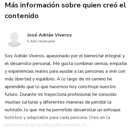
Más información sobre quien creó el
✅ Una nueva forma de relacionarte con la comida desde el
placer y no desde la culpa.
contenido
No necesitas fuerza de voluntad infinita ni planes estrictos:
solo aprender a confiar en ti mismo.
José Adrián Viveros
5 Año Hotmarter
Con este libro descubrirás que la verdadera salud se logra
Soy Adrián Viveros, apasionado por el bienestar integral y
con equilibrio, libertad y bienestar duradero.
el desarrollo personal. Me gusta combinar ciencia, empatía
y experiencias reales para ayudar a las personas a vivir con
Atrévete a dar el paso hacia una vida más ligera, plena y
más libertad y equilibrio. A lo largo de mi camino he
auténtica. Tu cuerpo ya sabe lo que necesita, ahora es
aprendido que lo que hacemos hoy construye nuestro
momento de escucharlo.
futuro. Durante mi trayectoria profesional he conocido
muchas culturas y diferentes maneras de percibir la
nutrición, lo que me ha permitido desarrollar un enfoque
holístico y adaptable para cada persona. Creo en la
importancia de la educación continua, la...