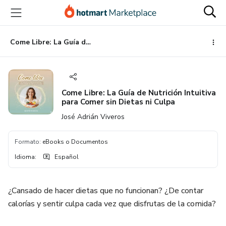
Ir
Ir
Ir
al
a
al
contenido
la
pie
principal
página
de
Come Libre: La Guía de Nutrición Intuitiva para Comer sin Dietas ni Culpa
de
página
pago
Come Libre: La Guía de Nutrición Intuitiva
para Comer sin Dietas ni Culpa
José Adrián Viveros
Formato
:
eBooks o Documentos
Idioma
:
Español
¿Cansado de hacer dietas que no funcionan? ¿De contar
calorías y sentir culpa cada vez que disfrutas de la comida?