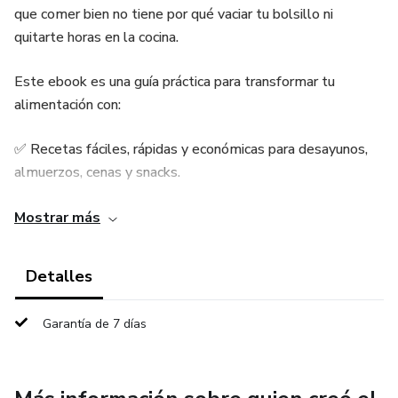
que comer bien no tiene por qué vaciar tu bolsillo ni
quitarte horas en la cocina.
Este ebook es una guía práctica para transformar tu
alimentación con:
✅ Recetas fáciles, rápidas y económicas para desayunos,
almuerzos, cenas y snacks.
✅ Listas de compras semanales para ahorrar tiempo y
Mostrar más
dinero.
Detalles
✅ Menús organizados y tips de planificación para que nunca
te falten ideas.
Garantía de 7 días
✅ Trucos para reducir desperdicio y aprovechar al máximo
tus ingredientes.