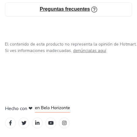
Preguntas frecuentes
El contenido de este producto no representa la opinión de Hotmart.
Si ves informaciones inadecuadas,
denúncialas aquí
en Ciudad de México
en Bogotá
en Amsterdam
en Madrid
en Belo Horizonte
Hecho con
❤