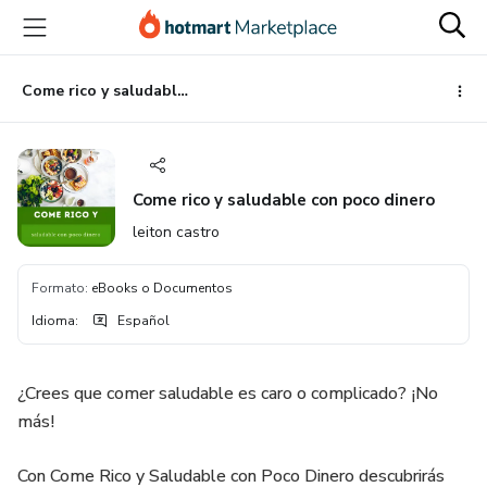
Ir
Ir
Ir
al
a
al
contenido
la
pie
principal
página
de
Come rico y saludable con poco dinero
de
página
pago
Come rico y saludable con poco dinero
leiton castro
Formato
:
eBooks o Documentos
Idioma
:
Español
¿Crees que comer saludable es caro o complicado? ¡No
más!
Con Come Rico y Saludable con Poco Dinero descubrirás