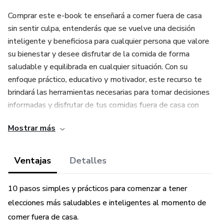
Comprar este e-book te enseñará a comer fuera de casa
sin sentir culpa, entenderás que se vuelve una decisión
inteligente y beneficiosa para cualquier persona que valore
su bienestar y desee disfrutar de la comida de forma
saludable y equilibrada en cualquier situación. Con su
enfoque práctico, educativo y motivador, este recurso te
brindará las herramientas necesarias para tomar decisiones
informadas y disfrutar de tus comidas fuera de casa con
confianza y satisfacción. ¡No esperes más y hazte con tu
Mostrar más
copia hoy mismo!
Ventajas
Detalles
10 pasos simples y prácticos para comenzar a tener
elecciones más saludables e inteligentes al momento de
comer fuera de casa.