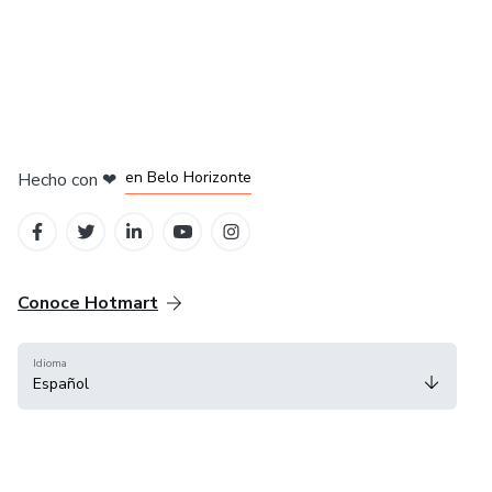
en Ciudad de México
en Bogotá
en Amsterdam
en Madrid
en Belo Horizonte
Hecho con
❤
Conoce Hotmart
Idioma
Español