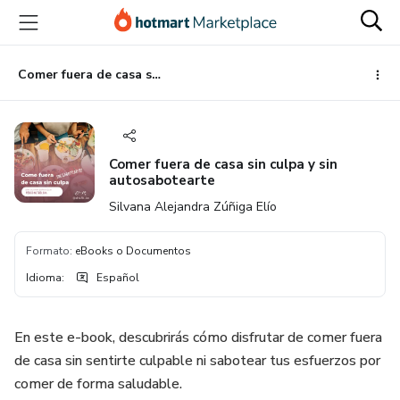
Ir
Ir
Ir
al
a
al
contenido
la
pie
principal
página
de
Comer fuera de casa sin culpa y sin autosabotearte
de
página
pago
Comer fuera de casa sin culpa y sin
autosabotearte
Silvana Alejandra Zúñiga Elío
Formato
:
eBooks o Documentos
Idioma
:
Español
En este e-book, descubrirás cómo disfrutar de comer fuera
de casa sin sentirte culpable ni sabotear tus esfuerzos por
comer de forma saludable.