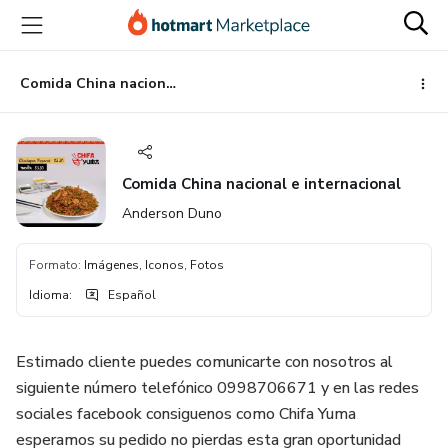
Ir
Ir
Ir
al
a
al
contenido
la
pie
principal
página
de
Comida China nacional e internacional
de
página
pago
Comida China nacional e internacional
Anderson Duno
Formato
:
Imágenes, Iconos, Fotos
Idioma
:
Español
Estimado cliente puedes comunicarte con nosotros al
siguiente número telefónico 0998706671 y en las redes
sociales facebook consiguenos como Chifa Yuma
esperamos su pedido no pierdas esta gran oportunidad