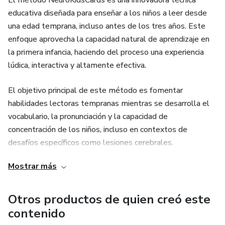
El método NeuroKidsCards es una innovadora técnica
educativa diseñada para enseñar a los niños a leer desde
una edad temprana, incluso antes de los tres años. Este
enfoque aprovecha la capacidad natural de aprendizaje en
la primera infancia, haciendo del proceso una experiencia
lúdica, interactiva y altamente efectiva.
El objetivo principal de este método es fomentar
habilidades lectoras tempranas mientras se desarrolla el
vocabulario, la pronunciación y la capacidad de
concentración de los niños, incluso en contextos de
desafíos específicos como lesiones cerebrales.
NeuroKidsCards convierte el aprendizaje en una actividad
Mostrar más
divertida, al tiempo que cultiva la confianza y el disfrute
por explorar nuevos conocimientos.
Otros productos de quien creó este
contenido