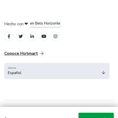
en Ciudad de México
en Bogotá
en Amsterdam
en Madrid
en Belo Horizonte
Hecho con
❤
Conoce Hotmart
Idioma
Español
FAQ
Términos
Privacidad
Cookies