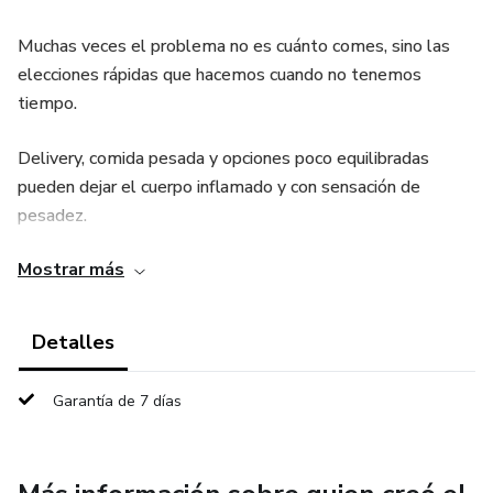
Muchas veces el problema no es cuánto comes, sino las
elecciones rápidas que hacemos cuando no tenemos
tiempo.
Delivery, comida pesada y opciones poco equilibradas
pueden dejar el cuerpo inflamado y con sensación de
pesadez.
Mostrar más
En este contenido encontrarás ideas de comidas reales,
fáciles de aplicar y pensadas para el día a día, que ayudan a
comer mejor y a reducir la sensación de inflamación de
Detalles
forma natural.
Garantía de 7 días
No es un curso.
No es una dieta.