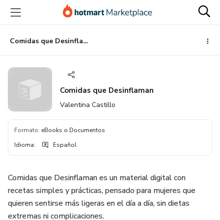
Ir
Ir
Ir
al
a
al
contenido
la
pie
principal
página
de
Comidas que Desinflaman
de
página
pago
Comidas que Desinflaman
Valentina Castillo
Formato
:
eBooks o Documentos
Idioma
:
Español
Comidas que Desinflaman es un material digital con
recetas simples y prácticas, pensado para mujeres que
quieren sentirse más ligeras en el día a día, sin dietas
extremas ni complicaciones.