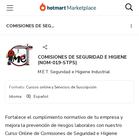
Ir
Ir
Ir
al
a
al
contenido
la
pie
principal
página
de
COMISIONES DE SEGURIDAD E HIGIENE (NOM-019-STPS)
de
página
pago
COMISIONES DE SEGURIDAD E HIGIENE
(NOM-019-STPS)
M.E.T. Seguridad e Higiene Industrial
Formato
:
Cursos online y Servicios de Suscripción
Idioma
:
Español
Fortalece el cumplimiento normativo de tu empresa y
mejora la prevención de riesgos laborales con nuestro
Curso Online de Comisiones de Seguridad e Higiene