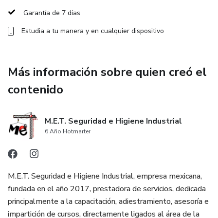
Garantía de 7 días
* Seguimiento a medidas correctivas
Estudia a tu manera y en cualquier dispositivo
* Documentación y evidencia requerida ante la STPS
* Aplicación correcta de la NOM-019-STPS en el entorno
Más información sobre quien creó el
laboral
contenido
Este curso está dirigido a responsables de seguridad,
supervisores, recursos humanos, mandos medios y
M.E.T. Seguridad e Higiene Industrial
empresas que buscan cumplir con la normatividad vigente
6 Año Hotmarter
de forma correcta y evitar sanciones.
Beneficios del curso:
M.E.T. Seguridad e Higiene Industrial, empresa mexicana,
fundada en el año 2017, prestadora de servicios, dedicada
✔️ Modalidad 100% en línea
principalmente a la capacitación, adiestramiento, asesoría e
impartición de cursos, directamente ligados al área de la
✔️ Contenido práctico y aplicable