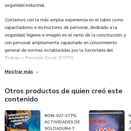
seguridad industrial.
✔️ Enfoque en cumplimiento normativo
Contamos con la más amplia experiencia en el rubro como
capacitadores e instructores de personal, dedicado a la
✔️ Herramientas listas para implementar
seguridad, higiene e imagen en el ramo de la construcción, y
Constancia DC-3:
con personal ampliamente capacitado en conocimiento
general de normas establecidas por la Secretaria del
Al finalizar el curso, se hará entrega de la constancia de
Trabajo y Previsión Social (STPS).
habilidades laborales DC-3, la cual estará disponible 7 días
Mostrar más
posteriores a la finalización.
M.E.T. Seguridad e Higiene Industrial, otorga servicios de
capacitación, adiestramiento, asesoría, e impartición de
La constancia deberá ser solicitada a través del enlace que
cursos en:
Otros productos de quien creó este
se proporcionará durante el curso.
contenido
 condiciones de seguridad para realizar trabajos en alturas
Capacítate, cumple con la normativa y fortalece la
(NOM-009-STPS)
NOM-027-STPS,
seguridad en tu empresa desde la raíz.
ACTIVIDADES DE
2
 Actividades de soldadura y corte-condiciones de
SOLDADURA Y