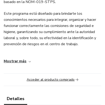
basado en la NOM-019-STPS.
Este programa está diseñado para brindarte los
conocimientos necesarios para integrar, organizar y hacer
funcionar correctamente las comisiones de seguridad e
higiene, garantizando su cumplimiento ante la autoridad
laboral y, sobre todo, su efectividad en la identificación y
prevención de riesgos en el centro de trabajo.
A lo largo del curso aprenderás de manera práctica:
Mostrar más
* Cómo se conforma una comisión de seguridad e higiene
* Funciones y responsabilidades de sus integrantes
Acceder al producto comprado
* Elaboración de actas de recorrido e inspección
Detalles
* Detección de actos y condiciones inseguras