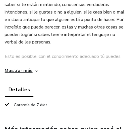
saber si te están mintiendo, conocer sus verdaderas
intenciones, si le gustas o no a alguien, si le caes bien o mal
e incluso anticipar lo que alguien está a punto de hacer. Por
increíble que pueda parecer, estas y muchas otras cosas se
pueden lograr si sabes leer e interpretar el lenguaje no
verbal de las personas.
Esto es posible, con el conocimiento adecuado tú puedes
empezar a desarrollar esta habilidad, en especial, por la
Mostrar más
dificultad de simular y tener el control total del lenguaje
corporal, es decir los gestos, las posturas y las acciones
que realizamos con nuestro cuerpo.
Detalles
Las utilidades prácticas de saber leer el lenguaje no verbal
Garantía de 7 días
son enormes, no solo te permite deducir cuales son los
pensamientos, los sentimientos, las intenciones y las
actitudes de aquellos con los que te relacionas, sino que,