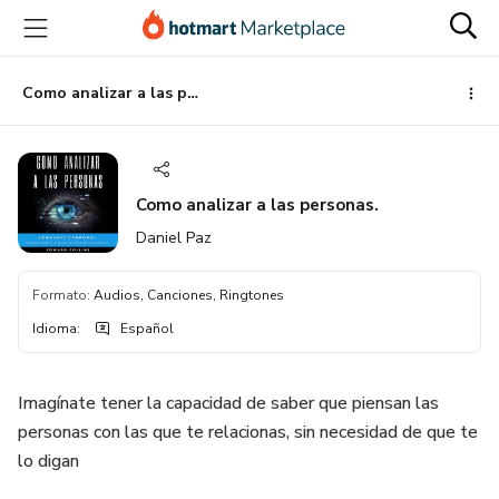
Ir
Ir
Ir
al
a
al
contenido
la
pie
principal
página
de
Como analizar a las personas.
de
página
pago
Como analizar a las personas.
Daniel Paz
Formato
:
Audios, Canciones, Ringtones
Idioma
:
Español
Imagínate tener la capacidad de saber que piensan las
personas con las que te relacionas, sin necesidad de que te
lo digan