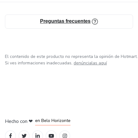
Preguntas frecuentes
El contenido de este producto no representa la opinión de Hotmart.
Si ves informaciones inadecuadas,
denúncialas aquí
en Ciudad de México
en Bogotá
en Amsterdam
en Madrid
en Belo Horizonte
Hecho con
❤