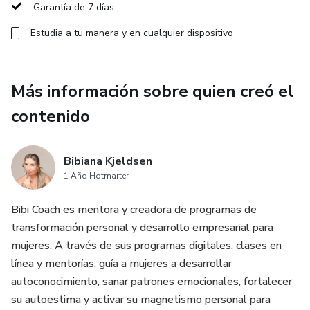
Garantía de 7 días
Membresía:
Estudia a tu manera y en cualquier dispositivo
Acceso a Cómo atraer a tu ex de rodillas mediante una
suscripción mensual de $99 USD, con entrada inmediata al
Más información sobre quien creó el
entorno privado del programa y sus actualizaciones
continuas.
contenido
Chargeback Disclosure: By purchasing this digital program
or advisory service, you agree that all sales are final. Due
Bibiana Kjeldsen
1 Año Hotmarter
to the digital nature and immediate access, refunds,
cancellations, or chargebacks are not allowed.
Bibi Coach es mentora y creadora de programas de
transformación personal y desarrollo empresarial para
Divulgación de contracargos: Al comprar este programa
mujeres. A través de sus programas digitales, clases en
digital o asesoría, acepta que todas las ventas son finales
línea y mentorías, guía a mujeres a desarrollar
y no se permiten devoluciones, cancelaciones ni
autoconocimiento, sanar patrones emocionales, fortalecer
contracargos.
su autoestima y activar su magnetismo personal para