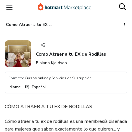
Ir
Ir
Ir
al
a
al
contenido
la
pie
principal
página
de
Como Atraer a tu EX de Rodillas
de
página
pago
Como Atraer a tu EX de Rodillas
Bibiana Kjeldsen
Formato
:
Cursos online y Servicios de Suscripción
Idioma
:
Español
CÓMO ATRAER A TU EX DE RODILLAS
Cómo atraer a tu ex de rodillas es una membresía diseñada
para mujeres que saben exactamente lo que quieren… y