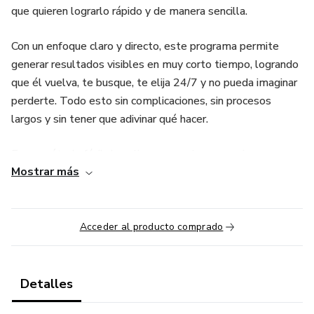
que quieren lograrlo rápido y de manera sencilla.
Con un enfoque claro y directo, este programa permite
generar resultados visibles en muy corto tiempo, logrando
que él vuelva, te busque, te elija 24/7 y no pueda imaginar
perderte. Todo esto sin complicaciones, sin procesos
largos y sin tener que adivinar qué hacer.
Es un método fácil de aplicar, pensado para mujeres que
Mostrar más
desean ver cambios concretos sin desgastarse. La dinámica
está diseñada para que la atención, el interés y la intención
de él estén completamente dirigidos hacia ti, de forma
natural y casi inmediata.
Acceder al producto comprado
El resultado: que él vuelva, te busque, te elija
constantemente y te tema perder… todo en muy poco
Detalles
tiempo y de manera sencilla.