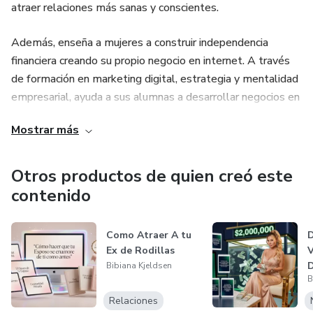
atraer relaciones más sanas y conscientes.
Además, enseña a mujeres a construir independencia
financiera creando su propio negocio en internet. A través
de formación en marketing digital, estrategia y mentalidad
empresarial, ayuda a sus alumnas a desarrollar negocios en
línea que les permitan generar ingresos y tener mayor
Mostrar más
libertad personal y profesional.
Su trabajo combina desarrollo personal, relaciones
Otros productos de quien creó este
conscientes y educación en negocios digitales,
contenido
acompañando a mujeres que desean transformar su vida
emocional mientras construyen una vida más próspera,
Como Atraer A tu
D
libre y alineada con sus valores.
Ex de Rodillas
V
D
Bibiana Kjeldsen
B
Relaciones