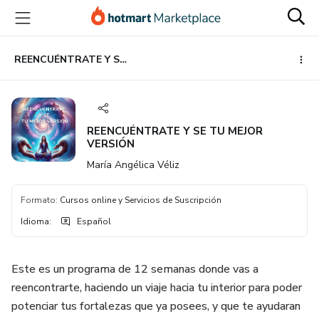
Ir
Ir
Ir
al
a
al
contenido
la
pie
principal
página
de
REENCUÉNTRATE Y SE TU MEJOR VERSIÓN
de
página
pago
REENCUÉNTRATE Y SE TU MEJOR
VERSIÓN
María Angélica Véliz
Formato
:
Cursos online y Servicios de Suscripción
Idioma
:
Español
Este es un programa de 12 semanas donde vas a
reencontrarte, haciendo un viaje hacia tu interior para poder
potenciar tus fortalezas que ya posees, y que te ayudaran