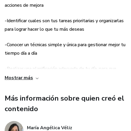
acciones de mejora
-Identificar cuales son tus tareas prioritarias y organizarlas
para lograr hacer lo que tu más deseas
-Conocer un técnicas simple y única para gestionar mejor tu
tiempo día a día
-Realizar una planificación adecuada de tu día, para que
puedas lograr tu máxima productividad
Mostrar más
-Organizar tu vida para que disfrutes de lo que realmente
Más información sobre quien creó el
te apasiona
contenido
-Implementar tu planificación de manera fácil y sostenible
en el tiempo
María Angélica Véliz