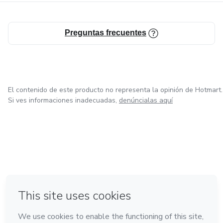
Preguntas frecuentes
El contenido de este producto no representa la opinión de Hotmart.
Si ves informaciones inadecuadas,
denúncialas aquí
en Ciudad de México
en Bogotá
en Amsterdam
en Madrid
en Belo Horizonte
Hecho con
❤