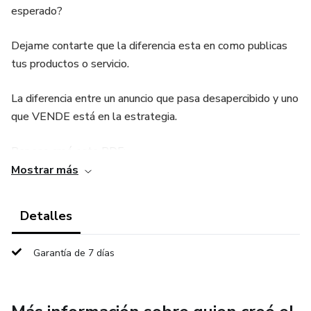
esperado?
Dejame contarte que la diferencia esta en como publicas
tus productos o servicio.
La diferencia entre un anuncio que pasa desapercibido y uno
que VENDE está en la estrategia.
Por eso creé este PDF:
Mostrar más
✨ “Cómo crear anuncios que convierten” ✨
Detalles
Dentro vas a encontrar:
Garantía de 7 días
✔️ Los elementos clave de un anuncio efectivo
✔️ Ejemplos prácticos que podés aplicar ya mismo