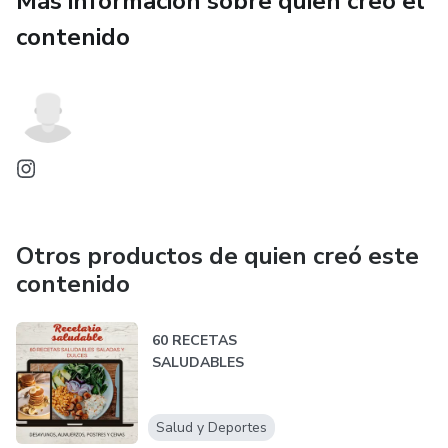
Más información sobre quien creó el
✔️ Tips para captar la atención y lograr más resultados
contenido
Además de regalo vas a recibir DE REGALO
una plantilla de como crear Copys Ganadores que aceleren
tus ventas + 100 Prompts de ChatGPT para anuncios ,
copys, contenidos, y más"
Otros productos de quien creó este
contenido
60 RECETAS
SALUDABLES
Salud y Deportes