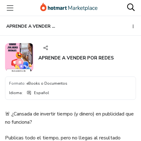
Ir
Ir
Ir
al
a
al
contenido
la
pie
principal
página
de
APRENDE A VENDER POR REDES
de
página
pago
APRENDE A VENDER POR REDES
Formato
:
eBooks o Documentos
Idioma
:
Español
🚨 ¿Cansada de invertir tiempo (y dinero) en publicidad que
no funciona?
Publicas todo el tiempo, pero no llegas al resultado