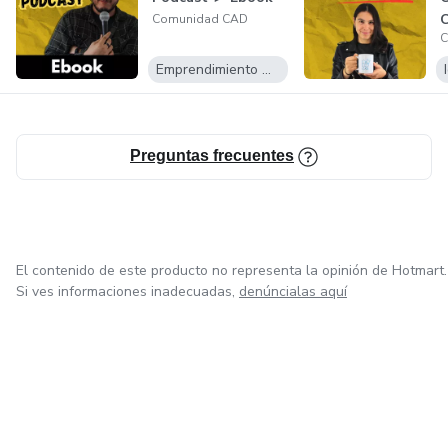
talleres y/o conferencias).
C
Comunidad CAD
C
Emprendimiento Digital
Preguntas frecuentes
El contenido de este producto no representa la opinión de Hotmart.
Si ves informaciones inadecuadas,
denúncialas aquí