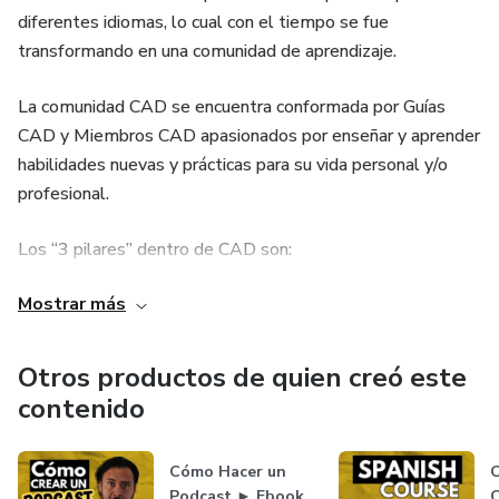
diferentes idiomas, lo cual con el tiempo se fue
transformando en una comunidad de aprendizaje.
La comunidad CAD se encuentra conformada por Guías
CAD y Miembros CAD apasionados por enseñar y aprender
habilidades nuevas y prácticas para su vida personal y/o
profesional.
Los “3 pilares” dentro de CAD son:
Mostrar más
IDIOMAS
DESARROLLO PERSONAL
Otros productos de quien creó este
contenido
NEGOCIOS
Cada uno con una amplia gama de oportunidades (cursos,
Cómo Hacer un
O
Podcast ► Ebook
C