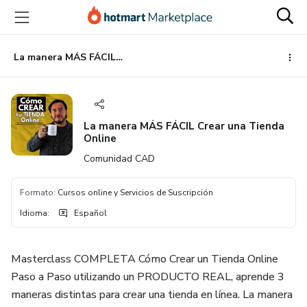
Ir
Ir
Ir
al
a
al
contenido
la
pie
principal
página
de
La manera MÁS FÁCIL Crear una Tienda Online
de
página
pago
La manera MÁS FÁCIL Crear una Tienda
Online
Comunidad CAD
Formato
:
Cursos online y Servicios de Suscripción
Idioma
:
Español
Masterclass COMPLETA Cómo Crear un Tienda Online
Paso a Paso utilizando un PRODUCTO REAL, aprende 3
maneras distintas para crear una tienda en línea. La manera