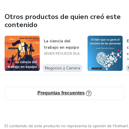
autoconfianza, la inteligencia emocional o la comunicación
consciente, entre otras habilidades.
Otros productos de quien creó este
contenido
Mis contenidos están diseñados para aplicarse a la vida
real y al ámbito profesional, ayudando a mejorar las
La ciencia del
E
habilidades sociales, la toma de decisiones y la coherencia
trabajo en equipo
c
entre lo que somos, lo que hacemos y lo que ofrecemos al
c
JAVIER REVUELTA BLANCO
mundo. Cada formación es una invitación a unir bienestar
p
personal y eficacia profesional para construir una vida más
Negocios y Carrera
plena, consciente y alineada con los propios valores.
Preguntas frecuentes
El contenido de este producto no representa la opinión de Hotmart.