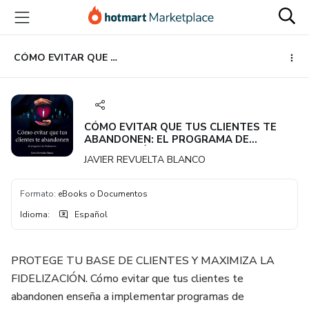
Ir
Ir
Ir
al
a
al
contenido
la
pie
principal
página
de
CÓMO EVITAR QUE TUS CLIENTES TE ABANDONEN: EL PROGRAMA DE FIDELIZACIÓN
de
página
pago
CÓMO EVITAR QUE TUS CLIENTES TE
ABANDONEN: EL PROGRAMA DE
FIDELIZACIÓN
JAVIER REVUELTA BLANCO
Formato
:
eBooks o Documentos
Idioma
:
Español
PROTEGE TU BASE DE CLIENTES Y MAXIMIZA LA
FIDELIZACIÓN. Cómo evitar que tus clientes te
abandonen enseña a implementar programas de