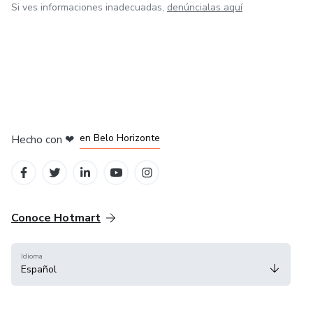
Si ves informaciones inadecuadas,
denúncialas aquí
en Ciudad de México
en Bogotá
en Amsterdam
en Madrid
en Belo Horizonte
Hecho con
❤
Conoce Hotmart
Idioma
Español