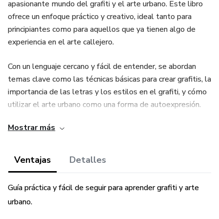
apasionante mundo del grafiti y el arte urbano. Este libro
ofrece un enfoque práctico y creativo, ideal tanto para
principiantes como para aquellos que ya tienen algo de
experiencia en el arte callejero.
Con un lenguaje cercano y fácil de entender, se abordan
temas clave como las técnicas básicas para crear grafitis, la
importancia de las letras y los estilos en el grafiti, y cómo
utilizar el arte urbano como una forma de autoexpresión.
Además, el libro destaca el impacto del grafiti en la
Mostrar más
sociedad y cómo puede ser una herramienta poderosa para
transmitir emociones, identidad y mensajes sociales.
Ventajas
Detalles
El libro también incluye consejos sobre cómo respetar el
entorno urbano y los espacios legales donde los jóvenes
Guía práctica y fácil de seguir para aprender grafiti y arte
pueden desarrollar su arte de manera segura. A lo largo de
urbano.
sus páginas, Mr. Haddock proporciona orientación paso a
paso, desde los primeros bocetos en papel hasta la