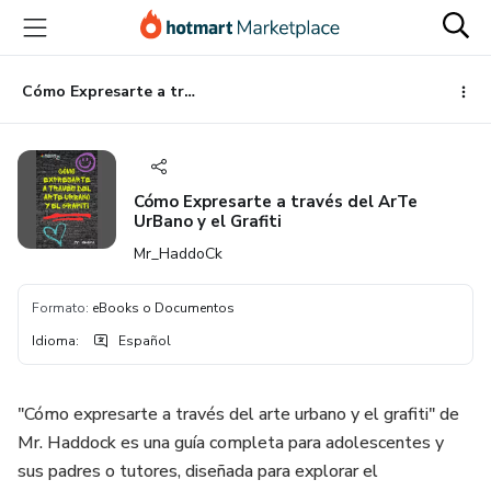
Ir
Ir
Ir
al
a
al
contenido
la
pie
principal
página
de
Cómo Expresarte a través del ArTe UrBano y el Grafiti
de
página
pago
Cómo Expresarte a través del ArTe
UrBano y el Grafiti
Mr_HaddoCk
Formato
:
eBooks o Documentos
Idioma
:
Español
"Cómo expresarte a través del arte urbano y el grafiti" de
Mr. Haddock es una guía completa para adolescentes y
sus padres o tutores, diseñada para explorar el