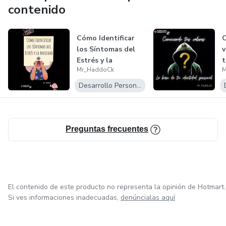
contenido
Cómo Identificar
C
los Síntomas del
v
Estrés y la
t
Mr_HaddoCk
M
Ansiedad
p
Desarrollo Personal
Preguntas frecuentes
El contenido de este producto no representa la opinión de Hotmart.
Si ves informaciones inadecuadas,
denúncialas aquí