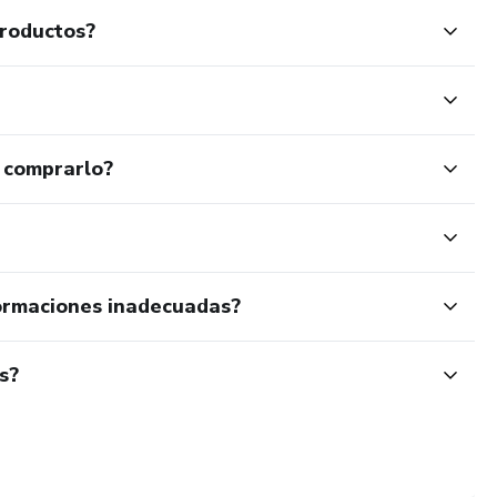
productos?
 comprarlo?
ormaciones inadecuadas?
s?