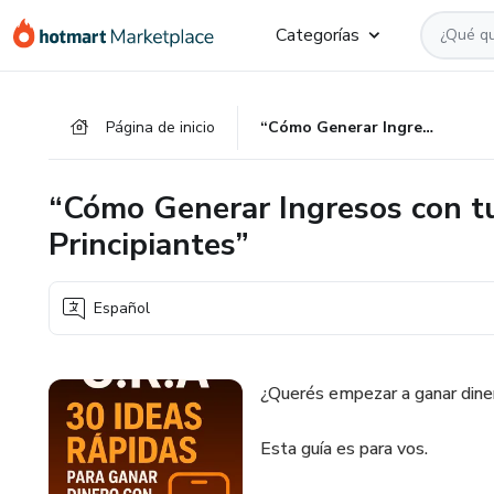
Ir
Ir
Ir
Categorías
al
a
al
contenido
la
pie
principal
página
de
Página de inicio
“Cómo Generar Ingresos con tu Celular: Guía Simple para Principiantes”
de
página
pago
“Cómo Generar Ingresos con tu
Principiantes”
Español
¿Querés empezar a ganar din
Esta guía es para vos.