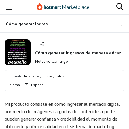
Ir
Ir
Ir
al
a
al
contenido
la
pie
principal
página
de
Cómo generar ingresos de manera eficaz
de
página
pago
Cómo generar ingresos de manera eficaz
Nolverio Camargo
Formato
:
Imágenes, Iconos, Fotos
Idioma
:
Español
Mi producto consiste en cómo ingresar al mercado digital
por medio de imágenes cargadas de contenidos que te
pueden generar confianza y credebilidad al momento de
obtenerlo y ofrece calidad en el sistema de marketing