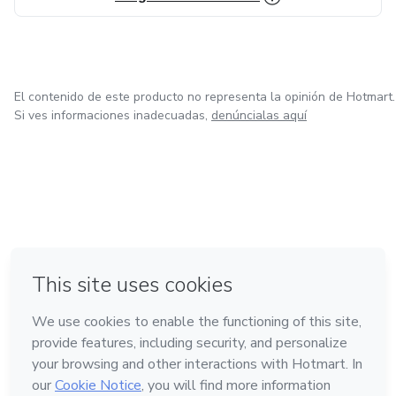
El contenido de este producto no representa la opinión de Hotmart.
Si ves informaciones inadecuadas,
denúncialas aquí
en Bogotá
en Amsterdam
en Madrid
en Ciudad de México
Hecho con
❤
en Belo Horizonte
Conoce Hotmart