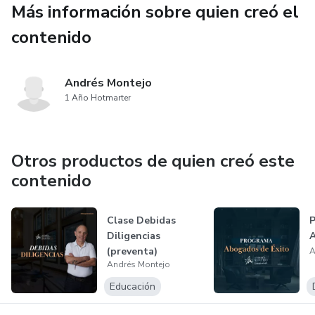
Más información sobre quien creó el
Ideal para quienes buscan elevar la presentación de sus
contenido
servicios y establecer relaciones más sólidas y
transparentes con sus clientes.
Andrés Montejo
1 Año Hotmarter
Otros productos de quien creó este
contenido
Clase Debidas
P
Diligencias
A
(preventa)
A
Andrés Montejo
Educación