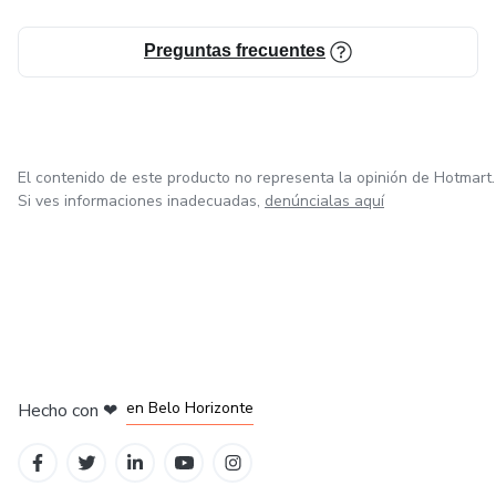
Preguntas frecuentes
El contenido de este producto no representa la opinión de Hotmart.
Si ves informaciones inadecuadas,
denúncialas aquí
en Ciudad de México
en Bogotá
en Amsterdam
en Madrid
en Belo Horizonte
Hecho con
❤