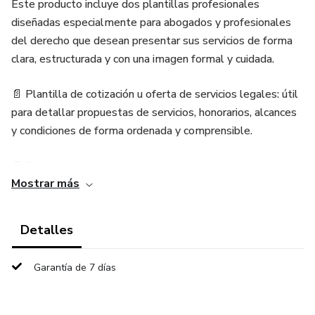
Este producto incluye dos plantillas profesionales
diseñadas especialmente para abogados y profesionales
del derecho que desean presentar sus servicios de forma
clara, estructurada y con una imagen formal y cuidada.
📄 Plantilla de cotización u oferta de servicios legales: útil
para detallar propuestas de servicios, honorarios, alcances
y condiciones de forma ordenada y comprensible.
📄 Plantilla de carta de compromiso: permite dejar por
Mostrar más
escrito los acuerdos y responsabilidades entre profesional
y cliente, ayudando a establecer claridad desde el inicio de
la relación.
Detalles
Incluye además un video explicativo que guía paso a paso
Garantía de 7 días
en el uso de ambas plantillas, con recomendaciones para
su correcta redacción y adaptación a distintos tipos de
servicios jurídicos.