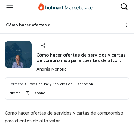
Ir
Ir
Ir
al
a
al
contenido
la
pie
principal
página
de
Cómo hacer ofertas de servicios y cartas de compromiso para clientes de alto valor
de
página
pago
Cómo hacer ofertas de servicios y cartas
de compromiso para clientes de alto
valor
Andrés Montejo
Formato
:
Cursos online y Servicios de Suscripción
Idioma
:
Español
Cómo hacer ofertas de servicios y cartas de compromiso
para clientes de alto valor