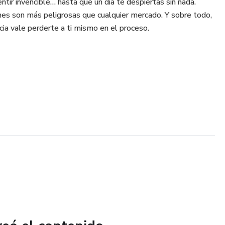
ntir invencible… hasta que un día te despiertas sin nada.
s son más peligrosas que cualquier mercado. Y sobre todo,
ia vale perderte a ti mismo en el proceso.
arte en el mundo cripto sin caer en las trampas que arruinan
 tus decisiones necesitan un punto de quiebre y claridad.
mpararte con versiones editadas de la realidad y construir
riqueza instantánea. Es un espejo y una guía.