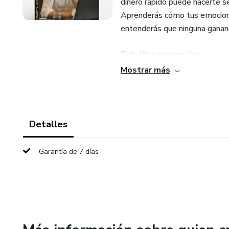
dinero rápido puede hacerte se
Aprenderás cómo tus emocione
entenderás que ninguna gananc
Este libro es para ti si:
Mostrar más
✅ Quieres comenzar o consolid
a tantos.
✅ Sientes que tu mentalidad y
Detalles
✅ Estás listo para dejar de co
Garantía de 7 días
riqueza desde el propósito.
No es un libro que te promete 
Para que inviertas con visión.