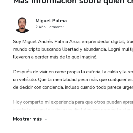
Más información sobre quien c
Para que crezcas con concienci
Para que nunca más sacrifiques 
Miguel Palma
2 Año Hotmarter
Soy Miguel Andrés Palma Arcia, emprendedor digital, tra
mundo cripto buscando libertad y abundancia. Logré multi
llevaron a perder más de lo que imaginé.
Después de vivir en carne propia la euforia, la caída y la 
un vehículo. Que la mentalidad pesa más que cualquier es
de decidir con conciencia, incluso cuando todo parece urge
Hoy comparto mi experiencia para que otros puedan apren
ayudarte a construir finanzas digitales con propósito, clari
Mostrar más