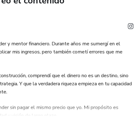
reó el contenido
a.
tu paz por una cifra en la pantalla.
der y mentor financiero. Durante años me sumergí en el
plicar mis ingresos, pero también cometí errores que me
reconstrucción, comprendí que el dinero no es un destino, sino
trategia. Y que la verdadera riqueza empieza en tu capacidad
nte.
der sin pagar el mismo precio que yo. Mi propósito es
dad y visión de largo plazo.