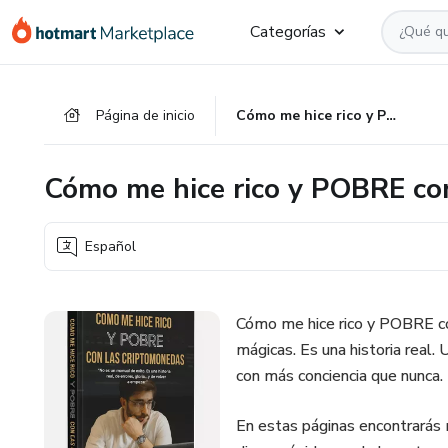
Ir
Ir
Ir
Categorías
al
a
al
contenido
la
pie
principal
página
de
Página de inicio
Cómo me hice rico y POBRE con las criptomonedas
de
página
pago
Cómo me hice rico y POBRE co
Español
Cómo me hice rico y POBRE co
mágicas. Es una historia real. 
con más conciencia que nunca.
En estas páginas encontrarás 