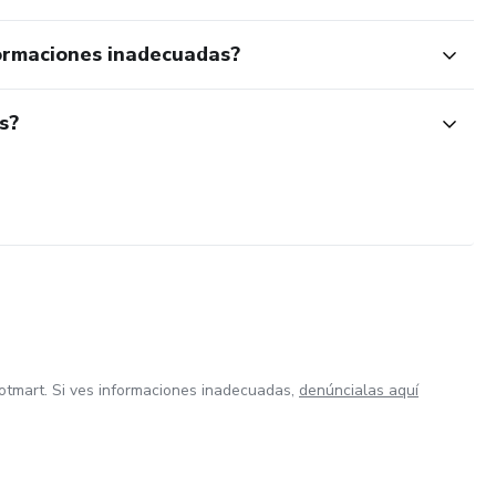
ormaciones inadecuadas?
s?
otmart. Si ves informaciones inadecuadas,
denúncialas aquí